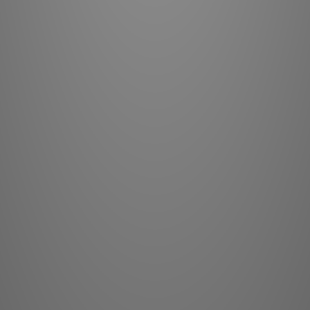
這正是
120 的 20 公
著中低音單體，產
特製鋁質振膜的 6
於低音反射箱體的
兩只單體以推挽式
力傳
負責 650 Hz 以
中高頻技術，採用與
徑向驅動單元組合。
了 120 RC，
使用。120 系列
400 平方英尺）的
Noble 系列組
與倫比的活力與清