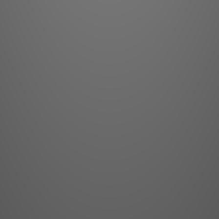
中高
高音與中音單體是每款
頻段，幾乎不可能捕捉
蓋了大部分人聲頻譜，
歷經 45 年 不斷精煉至臻
實現 360 度 全方
房間，創造真正沉浸
然，而非僅限於傳統兩
MBL 的技術也克服了
射面與凸起物造成的混
獨一無二的 Radials
中音單體，能平順地越