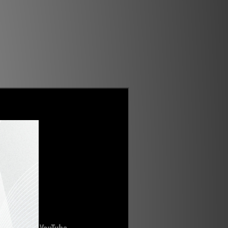
ound Editors' Choice Award
2020 🏆
評測