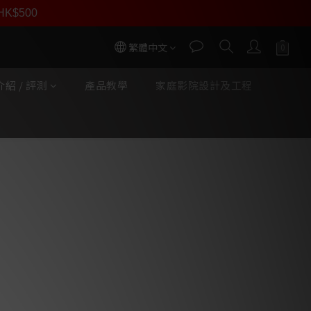
員價
r HK$500
按我入會
繁體中文
紹 / 評測
產品教學
家庭影院設計及工程
立即購買
ialstrahler 360°全方位
er 輻射單元 — 獨家 360 度全方位發聲技
立體音場與空間感
 專業聲學工程確保輻射單元與專用低
的銜接
 — 極輕量化材質提供極速瞬態反