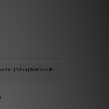
微的動態起伏
— 於緊湊箱體中採用創新推挽式配
深沉且無失真低頻
 採用頂級元件確保信號損耗降至最
純淨
 結合優雅精巧的外型與聲學優化，有
振
造
指定分類，[升級任務] 購物滿指定金額，
0