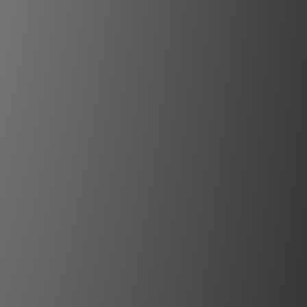
設計帶來的真實震撼！
升 金字塔形箱體，以頂級單體技術環繞
生無與倫比的低頻響應。兩只配備
.5 吋 長衝程低音單體，策略性地置
兩側。內部以粗壯鋁質連桿連接，
配置無縫協作，防止固有的反作用
遞至箱體而產生失真。
上頻段的，是 MBL 獨有的360度擴散
 120 的更大尺寸型號相同的全向
對於注重影音的用家，MBL 開發
可作為家庭劇院系統中的徑向中置聲道
適用於面積最大約 35 平方公尺（約
空間。當與 MBL Cadenza 或
件搭配時，這些「能量金字塔」能以無
晰度，輕鬆傳達音樂的情感深度與