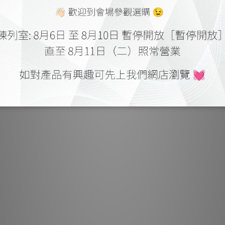
MB
初次聆聽 MBL 
們最常問的第一個
第二個問題則是：
獨家無箱體的徑
現，其音質飄逸於
低音基礎之上。結
停瞬啟速度與低頻
度與空間維度。如
換能表現，常令聽