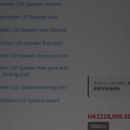
應，捕捉音樂中最細
⭐ 雙側向低音單元 
置，提供令人驚豔的
⭐ 高品質分音器 —
低，維持音質的極致
⭐ 手工工藝箱體 —
效減少繞射與箱體諧
🇩🇪 德國設計及製
至
08/31 16:00
截止
即賞你發燒禮物
HK$297,440.00
HK$228,800.0
預購商品