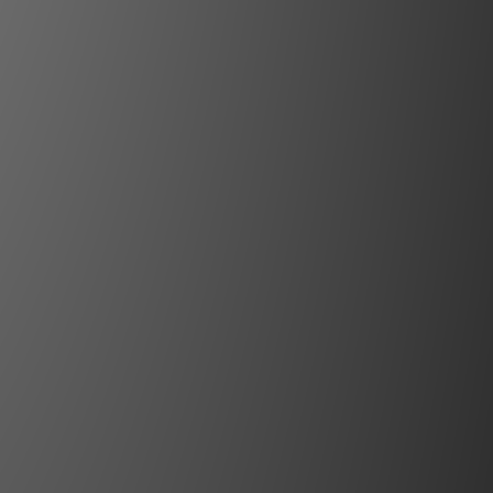
內涵。
音單體：揚聲器的心臟
揚聲器的心臟。若沒有它們所重現的關鍵
人聲與樂器中細膩的情感層次。此頻段涵
並讓聽者能精確定位錄音中原演奏者或樂
器的位置。
完美的 MBL Radialstrahler 技術，能
位的聲波擴散，以音樂廳般的恢弘氣勢充盈整個
式的空間體驗。這一體驗對所有聆聽者皆
聲道揚聲器系統中所謂「皇帝位」的一兩
人。
多數起居室的幾何聲學挑戰 —— 多角度反
響，往往使重現逼真音樂變得困難。我們
trahler 技術，運用於全系列揚聲器的高音與
過邊角、棱線與反射平面，帶來極致的聆
聽享受。