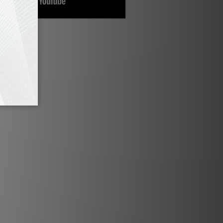
L 120 全方位揚聲器
120 的人，往往會感到驚奇不已。他
問題是：「音樂從哪裡傳來的？」
「低音是怎麼產生的？」答案，盡
顯 MBL 本色。
向中高音單體，帶來輕盈透澈的表
通常只有大型揚聲器才具備的穩固
合僅在小型揚聲器上才能找到的瞬
質感，最終成就了無可比擬的清晰
此快速、細膩且充滿動態的全頻段
眾徒勞地尋找隱藏的超低音喇叭。