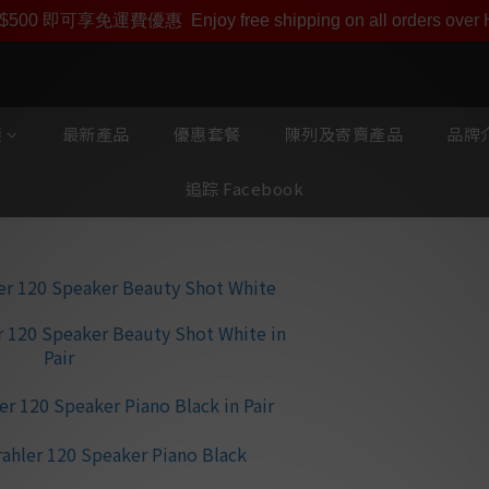
即享【$1000迎新購物金】【點數回贈 1點數=1HKD】 獨家會
$500 即可享免運費優惠
Enjoy free shipping on all orders ove
類
最新產品
優惠套餐
陳列及寄賣產品
品牌介
追踪 Facebook
MBL 120 Rad
發聲揚聲器
⭐ Radialstrahl
術，營造如臨現場的
⭐ 三路分音設計 —
音單元之間達成完美
⭐ 碳纖維中高音單元