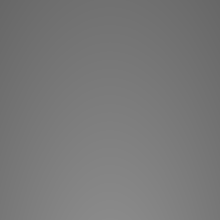
**有現貨的商品
多
Akurate 系列放
刻的音樂也能從容驅動
間奏，
這款高品質、零失真
本，以及平衡與非平衡
音的 Dynamik 電源供
大技術。因此，無論您
大，您都能享受到高
每聲道輸出功
提供
可選平衡或非平
Linn 
Li