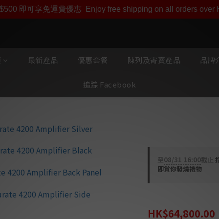
即享【$1000迎新購物金】【點數回贈 1點數=1HKD】 獨家會
$500 即可享免運費優惠
Enjoy free shipping on all orders ove
類
最新產品
優惠套餐
陳列及寄賣產品
品牌介
追踪 Facebook
Linn Akurat
至
08/31 16:00
截止
即賞你發燒禮物
HK$84,800.00
HK$64,800.00