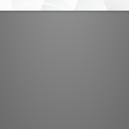
由 L
數十年來，我們一直自
且低溫運行的設計，提
對
Dynamik 確保了
快速響應；其性能明顯
所有 Linn 功率放
是如此。自動信號感應
時切換至休眠模式以最
於保護您的系
概
最大輸出功率： 每聲道 4