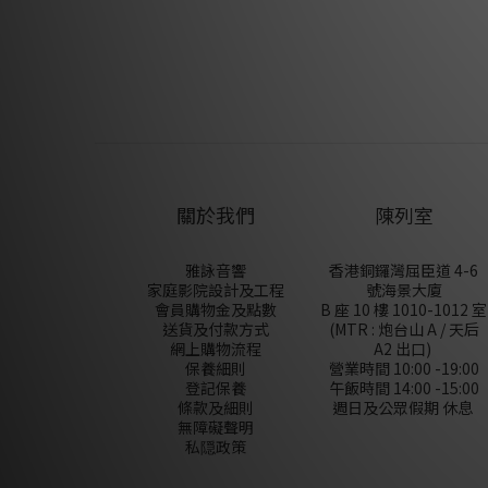
關於我們
陳列室
雅詠音響
香港銅鑼灣屈臣道 4-6
家庭影院設計及工程
號海景大廈
會員購物金及點數
B 座 10 樓 1010-1012 室
送貨及付款方式
(MTR : 炮台山 A / 天后
網上購物流程
A2 出口)
保養細則
營業時間 10:00 -19:00
登記保養
午飯時間 14:00 -15:00
條款及細則
週日及公眾假期 休息
無障礙聲明
私隠政策