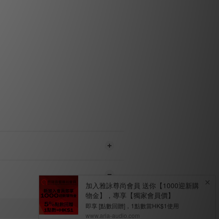
大輸入功率： 300 瓦
技術： Linn Chakra
inn Dynamik 開關模式電源
觀飾面： 銀色或黑色
 XLR x4，RCA 唱機接口 x4
線路輸出接口：
衡型號：平衡 XLR x4
型號：RCA 唱機接口 x4
接口： 香蕉插 / 綁定柱 x8
 毫米，高 91 毫米，深 380 毫米
重量： 8.3 公斤