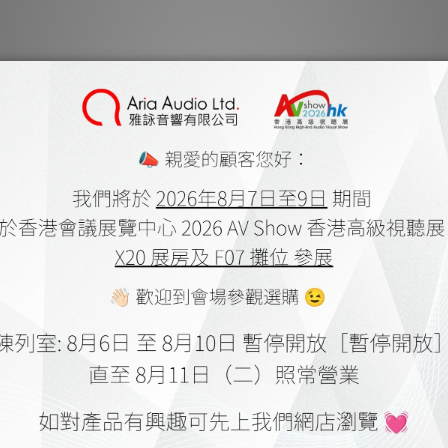
每聲道具備輸入
節
精
從
讓您的音樂系統與時俱
雙聲
增加額外的放大聲道是
地進行揚聲器雙路放大
以實現與 E
這項專利放大技術融合
型晶
Chakra 技術持續
高電平時切換至雙極型
穩過渡的獨特方法，確