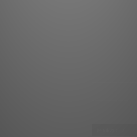
最
放大器
電源供應： L
外
輸入接口： 平衡
平
非平衡
揚聲器輸出
尺寸： 寬 380
送貨及付款方式
顧客評價