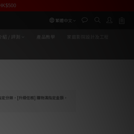
員價
r HK$500
按我入會
繁體中文
紹 / 評測
產品教學
家庭影院設計及工程
立即購買
e 4200 放大器 (一件)
指定分類，[升級任務] 購物滿指定金額，