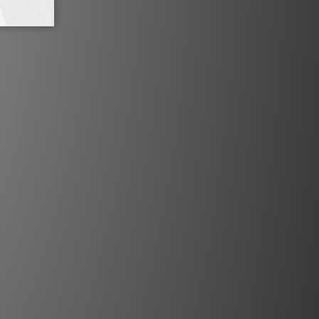
inn Dynamik 驅動
主研發開關模式電源供應器，旨在以緊湊
供穩定、低噪聲的電力。這種電氣純淨度
放大器性能至關重要。
出色的市電噪聲隔離能力，並提供強大的功率與
優於笨重且噪音較大的傳統電源供應器。
智能感應
大器均設計為高效節能，即使在非使用狀態下也
功能可檢測音頻信號的存在，並在無信號
小化功耗，而故障檢測與保護機制則有助
統，避免因短路或過載而受損。
技術規格
述：四聲道功率放大器
聲道數： 四聲道
 Ω 負載下 200 瓦，每聲道 8 Ω 負載下
111 瓦