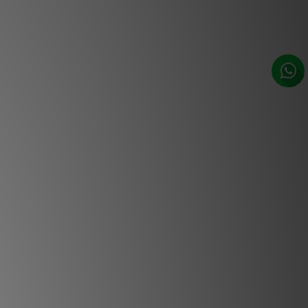
1-3個工作天內會跟進及寄出。**
用途高性能放大器
大器運行靜謐、高效且發熱極低，即使應對最苛
；無論是激昂複雜的樂章還是輕柔安靜的
都能以同樣的精準度呈現。
的放大器提供雙聲道、三聲道或四聲道版
型號可供選擇。所有型號均配備我們低噪
應，以及功率為 200 瓦的專利 Chakra 放
的系統配置是立體聲、多聲道還是多路放
品質、無失真且響應靈敏的放大效果。
主要特點
率 200 瓦（4 Ω 負載下）
 2、3 或 4 聲道型號
衡型號（XLR 或 RCA 連接器）
專利 Chakra 放大器拓撲結構
nn Dynamik 電源供應