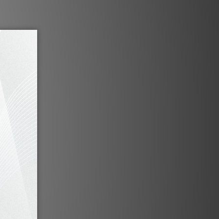
與輸出接口，便於菊鏈式串聯放大器
能型自動信號檢測電路
密設計的聲學優化機箱
簡開始，逐步升級
進。選擇您所需的性能等級與功率，先從
道開始，再逐步升級。
提升系統性能的絕佳方式，無論您是簡單
，還是為每個驅動單元配備獨立的聲道，
xakt 技術相結合的終極升級。
Chakra 技術
了單晶片放大器的速度與精度，以及雙極
體管的穩健性與平滑度。
進行自適應調整：在低電流時使用單晶片，在
晶體管。這是一種在兩種技術之間實現平
保在任何聆聽音量下都能提供精準控制、
純淨靜謐的功率。