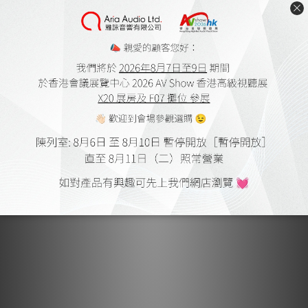
盡善盡美的服務承諾
從挑選產品丶銷售丶運送丶安裝以至售後服務，我們所
有團隊成員承諾提供一致的專業及貼心服務，確保顧客
能盡情享受整個過程。
挑選產品 : 搜羅世界各地生產的產品，只為實現不同顧
客的需要。
銷售安排 : 詳盡的產品介紹丶專業建議及試音服務，讓
顧客深入了解商品特性。
商品運送 : 由團隊及長期合作的運輸公司嚴謹處理，大
大減低由運送所導致的損壞風險。
器材安裝 : 可為顧客提供拆箱及安裝產品服務，協助顧
客發揮商品性能。
售後服務 : 不論是產品使用或故障問題，我們都非常樂
意解答。