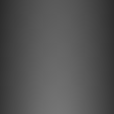
驗，無需為生活享受而煩惱。我們更不時在陳列室舉辦
音樂或音響欣賞會，聚集不同年資的愛好者一同交流分
享體驗心得，不管您是進階玩家或是入門新手，一起鑽
研發揮各款器材的技巧，把發燒友精神一直傳承下去。
代理品牌
為不同的應用提供合適且多元化的方案，讓您輕鬆挑選
心儀的商品，從投影機丶屏幕丶掦聲器丶放大器丶線材
到電源處理及供應，實踐理想的影音體驗。
投影機 : Barco, DreamVision
屏幕 : Screen Innovation
掦聲器 : Amphion, Dutch & Dutch, Dynaudio Pro,
Focal CI, Garvan, Magnepan, PSI, Sensasound,
Vienna Acoustics
超低音 : Dynaudio Pro, Earthquake Sound