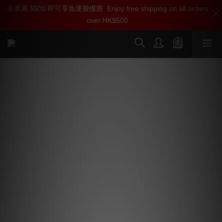
全單滿 $500 即可享免運費優惠
加入雅詠尊尚會員，即享【$1000迎新購物金】【點數回贈 1點數
Enjoy free shipping on all orders
over HK$500
=1HKD】 獨家會員價
按我入會
關於雅詠音響
雅詠音響
由一群熱愛家庭影院娛樂及音響發燒友於 2009 年成
立，旨在為不同需要的消費者搜羅世界各地高品質的影
音器材及週邊商品，亦致力發掘優質而價格合理的入門
商品，讓更多的新手們能體驗音響樂趣。團隊成員擁有
超過 20 多年高級音響及家庭影院領域的豐富經驗，並
具有多項專業認可技術資格如 THX丶isf 及HAA 等，承
諾提供最專業及優質的服務，從商品挑選丶指導丶安裝
到售後服務，讓消費者能夠輕鬆享受最極致的影音體