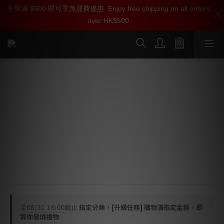
全單滿 $500 即可享免運費優惠
加入雅詠尊尚會員，即享【$1000迎新購物金】【點數回贈 1點數
Enjoy free shipping on all orders
over HK$500
=1HKD】 獨家會員價
按我入會
Focal 藍芽 aptX Wireless 高清無線立
體聲接收器 (如現貨售罄, 需預訂約1-2星
期, 請與職員聯絡查詢)
Focal 通用無線接收器讓您所有與藍牙兼容的設備都能無
線連接到您的放大器或多媒體系統。讓您的移動設備更自
由，同時也不會影響到音頻再現的品質。 apt-X 編解碼器
達到了 4:1 壓縮率，可實現接近 CD 品質的聆聽效果。
至
08/31 16:00
截止
指定分類，[升級任務] 購物滿指定金額，即
賞你發燒禮物