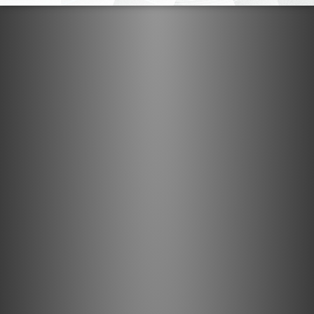
發連接，也可以自動啟動待機模式的設備。
4T 感應設計 (4TSD)
確保精確電壓水平直接在設備的 DC 輸入端——特殊電纜設計和反
饋機制，確保電壓在每一時刻都穩定。這種技術有效消除電纜阻抗
的不良影響，改善瞬態響應。
極度安全使用
自動變壓器電壓調節 (ATVA)、電子輸出電壓極性開關及過壓、限
流和短路保護。
亮點
HYPSOS 雙輸出線性/切換混合電源系統
110 ~ 240V AC 輸入
5 ~ 30V DC 輸出
6A/80W
規格
電源輸入: 220-240 V AC / 50-60 Hz (香港版本)
主電源: IEC C14 電源插口、保險絲盒、電源開關、雙級 EMI 過濾