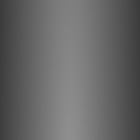
的 DC 插頭，請聯絡我們。
Ferrum 現在推出帶有兩個電源輸出的 HYPSOS。其電源儲備極為
豐富，實際上可以輕鬆同時為兩個設備供電，只要它們有相同的供
電電壓要求即可。
這意味著你現在可以同時連接兩個 Ferrum 設備，例如 OOR 和
WANDLA（或其他兩個具有相同電源要求的設備），無需額外的外
部組件和雜亂的電纜。擁有雙輸出的 HYPSOS 帶來了額外的升級
可能性，以令人興奮的價格點，這再一次證明了 Ferrum 在高端音
頻與可負擔性方面的持續進步。
HYPSOS 雙輸出
配備高品質 DC 電源線，可連接到最常用的 DC 輸入端。可以訂製
特殊電纜。
混合電源系統
線性/切換混合設計，結合了兩種技術的優點——低紋波和噪音以
及快速瞬態響應和高效率。