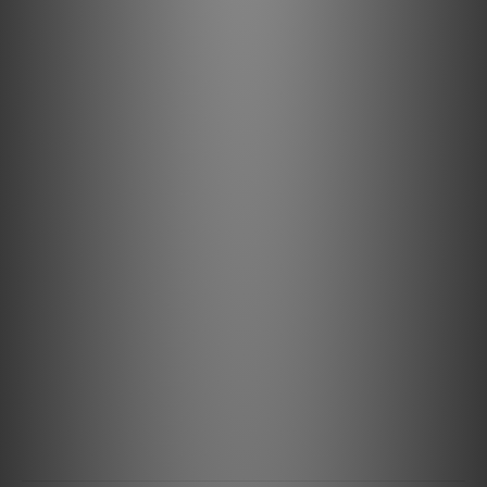
器
電源線: 歐規、英規、澳規或美規
DC 輸出線: 5.5 x 2.5 mm 或 5.5 x 2.1 mm DC 插頭
以下顯示的電壓、電流和功率規格適用於兩個輸出端的總和。兩個
輸出端共享相同的電壓，電流和功率由兩個輸出端合併。4TSD 功
能僅在主輸出端啟用。
DC 輸出電壓範圍: 5-30 V
最大連續輸出功率: 60 W
最大連續輸出電流: 6 A
初級繞組保險絲: IEC 5×20 mm, 250 V 3.15 A 慢斷 (JP)
250 V 2 A 慢斷 (EU/US)
功耗: @ 230 V AC / 50 Hz 和 12 V
DC 輸出: 無負載 (空閒) – 6 VA, ~ 80 W 負載 – 133.9 VA
尺寸 (寬 x 深 x 高): 21.7 x 20.6 x 5 cm / 8.6 x 8.1 x 2 吋 (不含旋
鈕、腳座和連接器)
淨重: 3.05 kg / 6.72 磅
保修期: 3 年