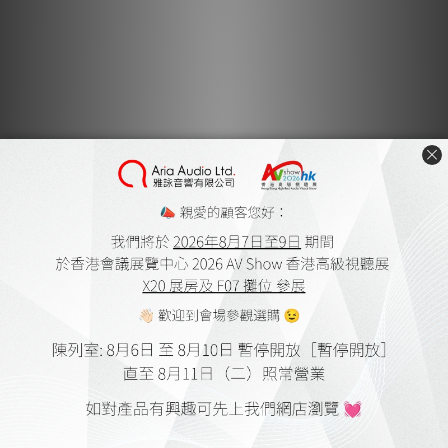
詳盡且無疲勞的聲音
讓你的當前音頻設備發揮潛力。即時調整電壓水平，並使用 4 端子
感應和頻譜擴展模式設置的最佳組合來調整聲音。
最佳音域調整 (SST)
可以微調輸出電壓以獲得最佳音效。電壓水平可以安全地即時調
整，方便進行比較測試。
簡易設置程序
使用支持設備列表中的預配置設置或手動設置自定義參數。輸出電
壓範圍寬廣，從 5-30V 連續可調，提供高達 6A 的電流，分配到兩
個輸出。現在 HYPSOS 比以前更通用。
不同的用戶等級
使用支持設備列表中的預配置設置或手動設置自定義參數。輸出電
壓範圍寬廣，從 5-30V 連續可調，提供高達 6A 的電流。HYPSOS
是一款非常通用的設備。
先進的自動化功能
兼容 Apple TV 遙控器、Trigger in/out 連接器；即使沒有專用觸