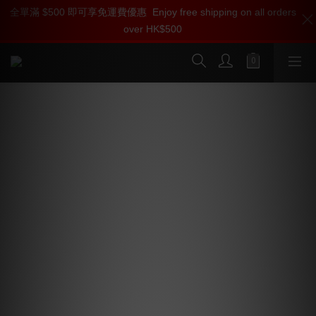
全單滿 $500 即可享免運費優惠
⚡️1分鐘登記會員 即刻享受 Ferrum 產品【專屬會員價】【1000迎
Enjoy free shipping on all orders
over HK$500
新購物金】和【點數回贈】
按我入會?
Ferrum HYPSOS 雙接頭輸出 (單一電
壓) 混合式電源供應 配DC頭電源輸出線
(50cm) 1條
雙輸出電源升級 🔌
Ferrum HYPSOS｜行ARM處理器的 DC 供電｜5-30V 電壓
任調
市面上的 DC 供電林林總總，售價由百餘元起至過萬也
有。新品牌 Ferrum 甫公布新產品 HYPSOS DC 供電即引
起玩家注意，全因其獨特的 5-30V 電壓任調功能，加上 
ARM CPU 💻 加持，備有數個可調聲及提升音質的功能，