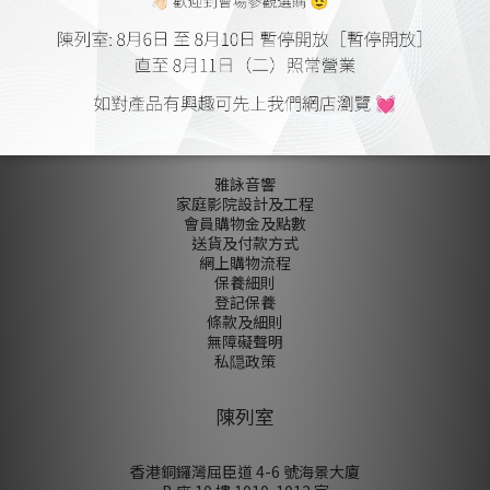
尚未有任何評價
關於我們
雅詠音響
家庭影院設計及工程
會員購物金及點數
送貨及付款方式
網上購物流程
保養細則
登記保養
條款及細則
無障礙聲明
私隠政策
陳列室
香港銅鑼灣屈臣道 4-6 號海景大廈