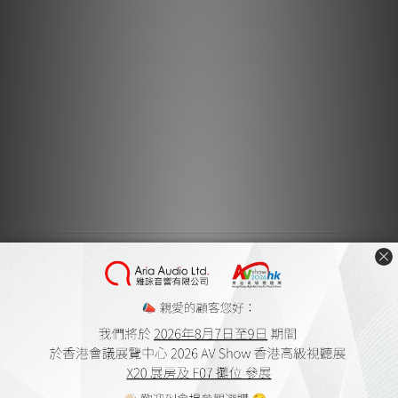
80W�
Tweeter
1.2” Silk-dome
Woofer
5.25” P.P Cone
Enclosure Type
Sealed Enclosure
Dimensions
185mm(W) x 440mm(H) x 215mm(D)
Weight
8.75kg
送貨及付款方式
顧客評價