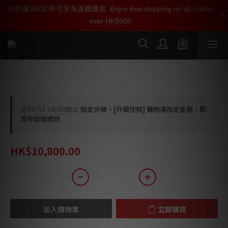
全單滿 $500 即可享免運費優惠
加入雅詠尊尚會員，即享【$1000迎新購物金】【點數回贈 1點數
Enjoy free shipping on all orders
over HK$500
=1HKD】 獨家會員價
按我入會
SensaSound TP800 揚聲器
至
08/31 16:00
截止
指定分類，[升級任務] 購物滿指定金額，即
賞你發燒禮物
HK$10,800.00
加入購物車
立即購買