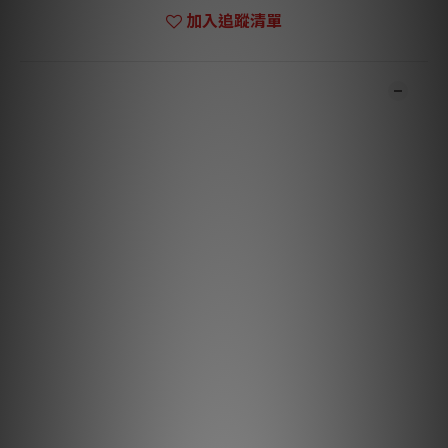
加入追蹤清單
商品描述
***本店商品網上及門市同步銷售，系統有機會未及時更新，將會
有職員致電聯絡。***
***有現貨的商品1-3個工作天內會跟進及寄出。訂貨約需4-8星
期。***
Frequency Response
70Hz - 20KHz
Impedance
4 Ohms
Sensitivity
89dB
Crossover
2.0 kHz
�Recommend Power