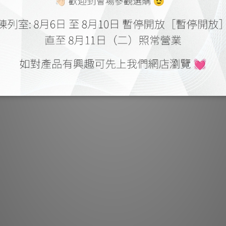
這款皮帶驅動唱盤提供
並具備卓越音質。追蹤力與
配備全系列模擬與數位輸入
功能性的選擇。內建高
讓您全程掌握運作狀態
調節至理想音量，
功率輸
輸出接口：揚聲
輸入接口
轉速
轉速偏差：3
抖晃率：33
轉盤：3
唱
有