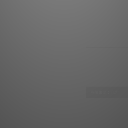
有
標配配件：電源線、防塵罩、
尺寸：415
淨重
送貨及付款方式
顧客評價
尚未有任何評價