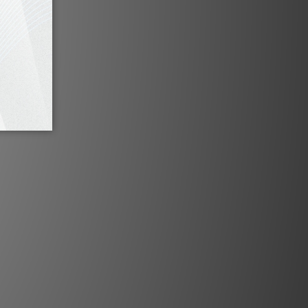
最快捷的安裝體驗，開箱即用預調參數，
抗滑力已針對預裝的 Ortofon OM5E
唱頭完成精準調校。
接口，Juke Box E1 成為市場上最具
對比顯示幕即時顯示音量狀態與輸入源，
。32級數位電位器提供精準回饋，可細膩
輕按音量旋鈕即可切換不同輸入源。
技術規格
出：2 x 50瓦（4歐姆）
器端子、固定線性輸出、唱臂輸出
：藍牙、1組模擬線性輸入
：33/45（電子切換）
驅動方式：皮帶驅動
3轉：0.7% / 45轉：0.6%
轉：0.25% / 45轉：0.23%
00毫米抗共振ABS聚合物
臂：8.6英寸鋁製唱臂
效臂長：218.5毫米