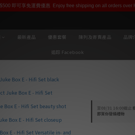
即享【$1000迎新購物金】【點數回贈 1點數=1HKD】 獨家會
$500 即可享免運費優惠
Enjoy free shipping on all orders ove
類
最新產品
優惠套餐
陳列及寄賣產品
品牌介
追踪 Facebook
Pro-Ject Juk
頭放大器)
至
08/31 16:00
截止
即賞你發燒禮物
HK$11,475.00