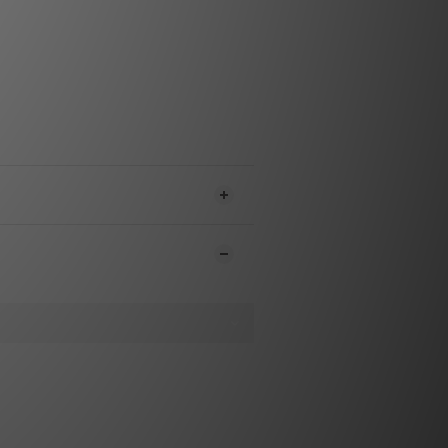
超距：22.0毫米
效唱臂質量：7.0克
遙控器、Connect it LS Flex 連接
線
最大功耗：110瓦
 x 118 x 334毫米（僅主機）
：9.2公斤（完整套裝）