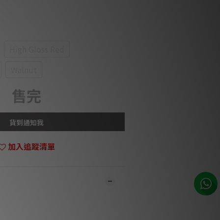
High Gloss Red
Walnut
售完
貨到通知我
加入追蹤清單
市同步銷售，系統有機會未及時更新，可與
員致電聯絡確定現貨。**