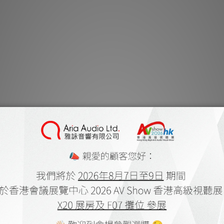
**有現貨的商品
黑
內含 Juke Box E1 主
預裝 
預
Juke Box E1
能，僅需連接揚聲器即
統安裝複雜，Ju