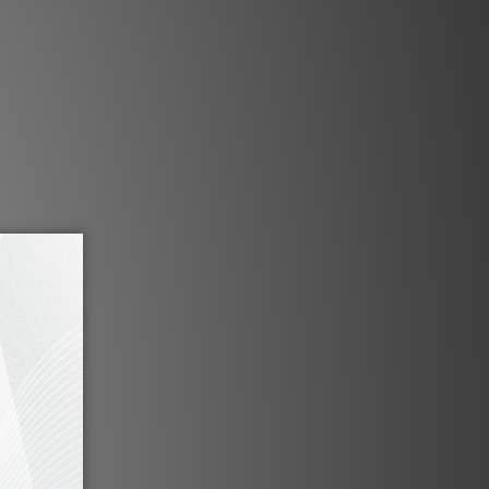
1-3個工作天內會跟進及寄出。**
膠入門全能套裝！
機、Speaker Box 5 E 揚聲器、Connect
it LS E Flex 連接線
即時播放・極簡安裝
藍牙與1組線性輸入
鍍金接口
Ortofon OM5e 唱頭
調追蹤力與抗滑調整
歐洲手工製造
真正一體化系統
 整合唱盤、唱放、藍牙接收、前級與功率放大功
可組成完整系統。若您曾認為黑膠入門系
ke Box E1 將徹底顛覆認知。
只需連接揚聲器