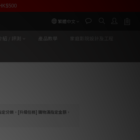
員價
r HK$500
按我入會
繁體中文
紹 / 評測
產品教學
家庭影院設計及工程
e Box E1 - Hifi Set (連唱
指定分類，[升級任務] 購物滿指定金額，