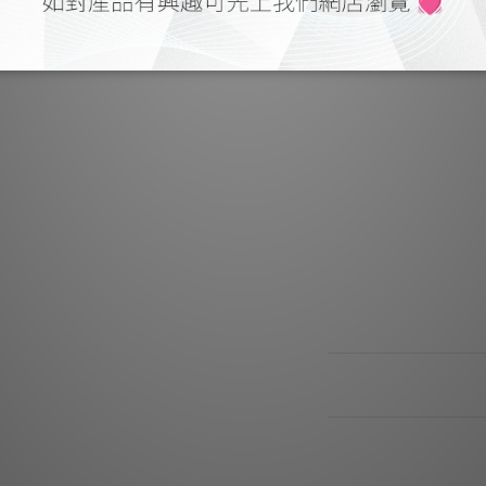
純
插頭和電纜使用音響專
99.993％（4N）
通合金焊料
但是SS-47採用高達
音響
電纜：HPSC - 2
導體：1
插頭：立體聲迷你
焊料：Oy
送貨及付款方式
顧客評價