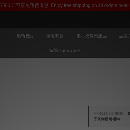
即享【$1000迎新購物金】【點數回贈 1點數=1HKD】 獨家會
$500 即可享免運費優惠
Enjoy free shipping on all orders ove
類
最新產品
優惠套餐
陳列及寄賣產品
品牌介
追踪 Facebook
Oyaide HPS
RCA一分二訊號線
至
08/31 16:00
截止
即賞你發燒禮物