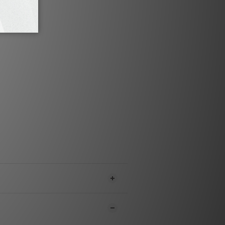
接到電纜。
聲焊料“ SS-47”
用“SS-47”焊接。”SS-47”採用
的高純度錫。為了提高導電性混合了銀和銅。普
，銀的合成比率為3〜3.5％，
“4.7％”的銀，大幅度的增進了導電性，讓
的效能最大化的呈現。
規格
2 W（102 SSC）（7/7 / 0.089）
02 SSC（78 / 0.089）
絕緣子·護套：TPE
外觀：100％純絲綢
插頭·專為RCA插頭（銀+鍍銠）設計
aide 無鉛銀焊“SS-47”