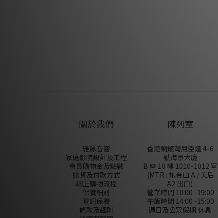
關於我們
陳列室
雅詠音響
香港銅鑼灣屈臣道 4-6
家庭影院設計及工程
號海景大廈
會員購物金及點數
B 座 10 樓 1010-1012 室
送貨及付款方式
(MTR : 炮台山 A / 天后
網上購物流程
A2 出口)
保養細則
營業時間 10:00 -19:00
登記保養
午飯時間 14:00 -15:00
條款及細則
週日及公眾假期 休息