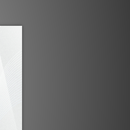
1
-3
個工作天內會跟進及寄出。***
特色
精密導體102 SSC
C系列的新系列。對於電纜導體，更換成102
被用作耳機電纜。導體組成為7股併為六角
.089mm導線組成，具有出色的抗彎曲性，
102 SSC”，使其成為高柔性的螺旋屏
蔽層。
純絲
靜電的100％純絲。當信號流過電纜時，
帶靜電的物質會因振動而釋放出電暈。此
有“ 100％純絲護套”，在不影響靈活性
。白色和黑色的馬賽克狀提升外觀質感。
原始端子連接器
屬零件的材料是黃銅。接觸部分，可以說
以直接在表面鍍上1.5μ厚的銀，然後鍍
可以防止觸點腐蝕，並有助於改善傳輸特性。
細切割，在精確雕刻滾花之後，將其表面鍍
這些插頭通過“ SS-47”焊