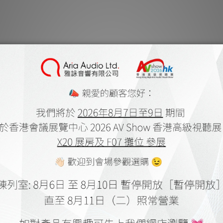
***
有現貨的商品
HPSC系列是替代HP
SSC”。這是它首次
形，每一股共有7條 0
屏蔽層也使用“精密導體
填充具有低電容且不帶
會產生微弱的振動，
外，電纜的外部也覆蓋
的前提下顯著降低噪聲
專門設計用的插頭。金
是信號傳輸的關鍵，所
0.3μ厚的銠，這樣
外殼經過CNC加工仔
鉻，另外，