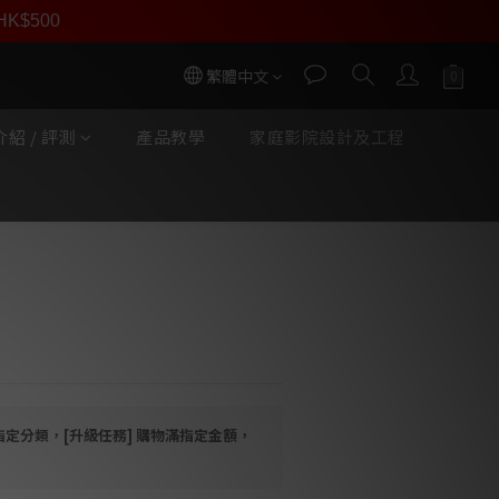
員價
r HK$500
按我入會
繁體中文
紹 / 評測
產品教學
家庭影院設計及工程
立即購買
C-35R 耳機線
指定分類，[升級任務] 購物滿指定金額，