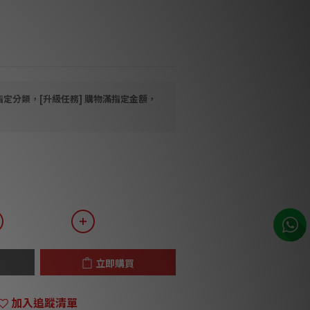
處理,
 72,000A防雷, 連1.5M長78K冷凍
指定分類，[升級任務] 購物滿指定金額，
立即購買
加入追蹤清單