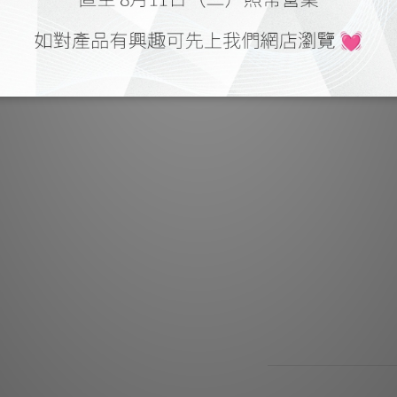
- 星型並聯式接法並
- 選用13A插座，
- 6位插座內之電源夾
音質數，
- 重料全
- 高速可重置
- 持有英國標準BS1
規格
外接
最大持續工
最大持續工作功率
最高防浪湧/突波保
尺寸 : 123mm 
送貨及付款方式