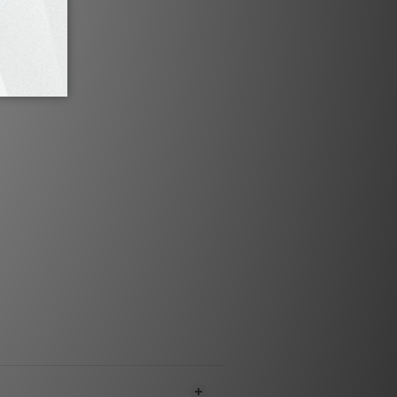
配最新電線路， 大幅減少器材間交义干擾，
提升動態及分析力
 配置高彈力磷銅夾片， 提供至佳導電性能
和IEC插線座均鍍銀，令內阻改變及提升影
大幅增強插座電流通過能力
屏蔽鋁合金外殼， 隔絕電波干擾
電流過荷斷路器， 給器材至佳保護
363及BS5733雙重安全認證， 安全首選
技術規格
插座數目 : 6插座
 : 英國標準, 不帶開關
電源插座 : IEC C-14
作電壓 : 100 - 240 伏特
 : 3 , 120瓦 ~ 6 , 500瓦
護 : 2,100焦耳 / 72,000安
x 414mm x 84mm (闊 x 長 x 高)
淨重 : 2.6 公斤