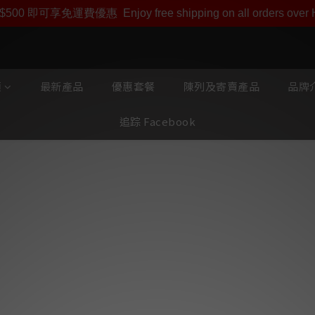
即享【$1000迎新購物金】【點數回贈 1點數=1HKD】 獨家會
$500 即可享免運費優惠
Enjoy free shipping on all orders ove
類
最新產品
優惠套餐
陳列及寄賣產品
品牌介
追踪 Facebook
MS HD Powe
位 78K 星型
特加強星型並聯式接
鉑金接地線，
全面升級 跟機冷凍電源線
插頭及MS9310SK
鍍厚銀10A尾插, 更配上