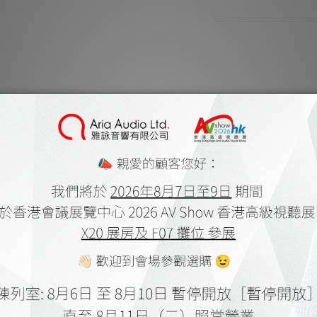
商品描述
**本店商品網上及門
我們職
**有現貨的商品
- 英國超低溫專業級7
提升
- 特加強外置冷凍78
- 全面升級跟機冷凍電源
及MS9310S
- 重新設計PRRT™
擾，令高低頻
- 6mm²特粗包純銀 6