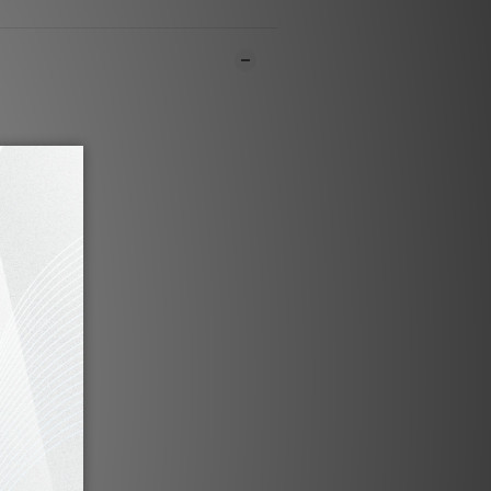
市同步銷售，系統有機會未及時更新，可與
員致電聯絡確定現貨。**
1-3個工作天內會跟進及寄出。**
產品特點
8K冷凍處理， 增強整體性能及效果， 全面
聲音及影視系統重播質素
K銠鉑金接地線， 令背景更黑更靜，音色全
面發揮
線，改用78K MS-323NSK鍍銀英式插頭
K鍍厚銀10A尾插， 發揮最強完美組合
電源噪音濾波技術， 清除音頻/視頻訊號干
和視頻提升，重現真實現場效果
N OFC 內部接線， 並採用925純銀焊接，
內耗特低