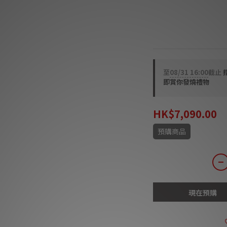
13A保險絲 78K冷凍
鍍3μm純銀插座及IEC,
跟機線.
至
08/31 16:00
截止
即賞你發燒禮物
HK$7,090.00
預購商品
現在預購