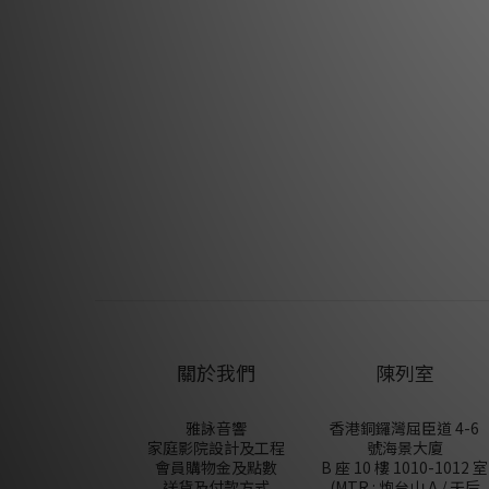
關於我們
陳列室
雅詠音響
香港銅鑼灣屈臣道 4-6
家庭影院設計及工程
號海景大廈
會員購物金及點數
B 座 10 樓 1010-1012 室
送貨及付款方式
(MTR : 炮台山 A / 天后