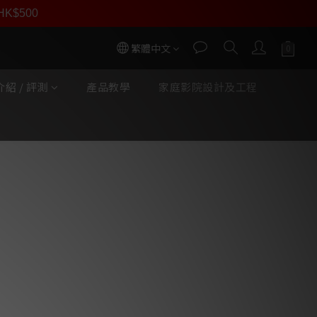
員價
r HK$500
按我入會
繁體中文
紹 / 評測
產品教學
家庭影院設計及工程
立即購買
r MS-E02SK Pro. 英式六
並聯式接法 濾波插座(銀版)
法並配最新電線路， 外置冷凍78K銠
，改用MS 78K MS323NSK 13A
 MS-FUSE-13A SK 78K銠鉑金