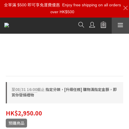
全單滿 $500 即可享免運費優惠
加入雅詠尊尚會員，即享【$1000迎新購物金】【點數回贈 1點數
Enjoy free shipping on all orders
over HK$500
=1HKD】 獨家會員價
按我入會
Monitor Acoustics 靜神 ACE-2.0 淨電
量子器
量子能量黑科技、聽見前所未見的驚人變化
至
08/31 16:00
截止
指定分類，[升級任務] 購物滿指定金額，即
賞你發燒禮物
HK$2,950.00
預購商品