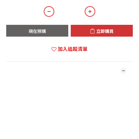
現在預購
立即購買
加入追蹤清單
商品描述
*** 本店商品網上及門市同步銷售，系統有機會未及時更新，將會
有職員致電聯絡。***
*** 有現貨的商品1-3個工作天內會跟進及寄出。***
量子一詞源自拉丁語quantum，19世紀電磁量子理論開啟了場
（空間）的概念，加速了電磁交互作用的研究，同時發現「電路」
不是開一條路，它就是乖乖地照著走，導體的瑕疵、屏蔽的不完
全，都會造成極微量的電與磁在四周逸散。此外，突波的干擾與無