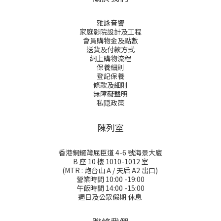
雅詠音響
家庭影院設計及工程
會員購物金及點數
送貨及付款方式
網上購物流程
保養細則
登記保養
條款及細則
無障礙聲明
私隠政策
陳列室
香港銅鑼灣屈臣道 4-6 號海景大廈
B 座 10 樓 1010-1012 室
(MTR : 炮台山 A / 天后 A2 出口)
營業時間 10:00 -19:00
午飯時間 14:00 -15:00
週日及公眾假期 休息