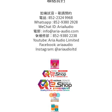
聯絡我們
如需試音，敬請預約
電話 : 852-2324 9968
Whatsapp : 852-9380 2928
WeChat ID: AriaAudio
電郵 : info@aria-audio.com
🛠️維修部：
852-9380 2238
Youtube: Aria Audio Limited
Facebook: ariaaudio
Instagram: @ariaudioltd