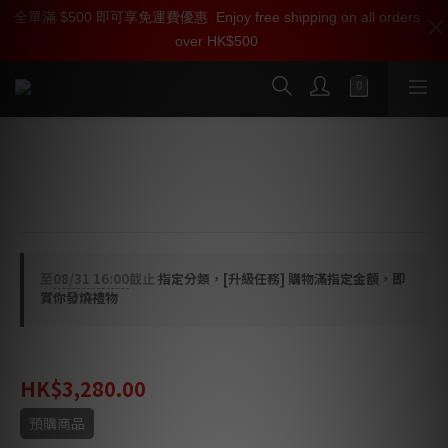
全單滿 $500 即可享免運費優惠
加入雅詠尊尚會員，即享【$1000迎新購物金】【點數回贈 1點數
Enjoy free shipping on all orders
over HK$500
=1HKD】 獨家會員價
按我入會
Linn Adikt 唱針
Adikt 唱頭替換用唱針
至
08/31 16:00
截止
指定分類，[升級任務] 購物滿指定金額，即
賞你發燒禮物
HK$4,280.00
HK$3,280.00
預購商品