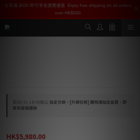
全單滿 $500 即可享免運費優惠
加入雅詠尊尚會員，即享【$1000迎新購物金】【點數回贈 1點數
全線 ISOCLEAN 產品可享用【會員購物金】和【點數回贈】登記
Enjoy free shipping on all orders
over HK$500
=1HKD】 獨家會員價
會員即刻享受
按我入會?
按我入會
ISOCLEAN ISOCLAMP C-35 唱片鎮
* 100%提升黑膠音效, 臻達一個不可思議的境界
* 體積 : 40 - 80 (W)
* 重量 : 380 g
至
08/31 16:00
截止
指定分類，[升級任務] 購物滿指定金額，即
賞你發燒禮物
HK$7,980.00
HK$5,980.00