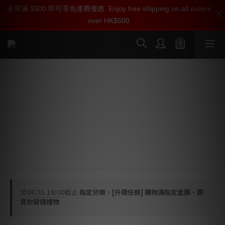
全單滿 $500 即可享免運費優惠
加入雅詠尊尚會員，即享【$1000迎新購物金】【點數回贈 1點數
全線 ISOCLEAN 產品可享用【會員購物金】和【點數回贈】登記
Enjoy free shipping on all orders
over HK$500
=1HKD】 獨家會員價
會員即刻享受
按我入會?
按我入會
ISOCLEAN POWER 音響專用保險絲
(24K 鍍金，只有慢燒)
🌟音響級保險絲
🌟24K 鍍金設計
🌟每一條保險絲都經過精確測量與檢查，確保您的設備發
揮最高標準
至
08/31 16:00
截止
指定分類，[升級任務] 購物滿指定金額，即
賞你發燒禮物