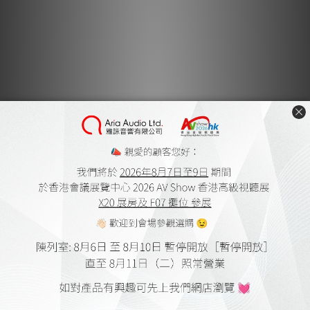
***本店商品網上及門市同步銷售，系統有機會未及時更新，將會
有職員致電聯絡。***
***有現貨的商品1-3個工作天內會跟進及寄出。***
大部分發燒友都明白，穩定且純淨的電源供應能顯著提升 hi-fi 設
備的性能。然而，優質的音響級保險絲 (Audio Grade Fuse) 重要
性卻常被忽略。保險絲經常承載高電流，容易導致金屬疲勞，進而
影響保險絲元件的導電性能，最終降低設備表現。ISOCLEAN
POWER 最新推出的保險絲採用 24K 鍍金設計，不僅金屬支架經過
特殊處理，每一條保險絲都經過精確測量與檢查，確保您的設備發
揮最高標準。
尺寸：5x20mm
1A, 1.6A, 2A, 2.5A, 3A, 4A, 5A, 6.3A, 8A, 10A
尺寸：6x31.8mm
1A, 1.6A, 2A, 2.5A, 3A, 4A, 5A, 6A, 7A, 8A, 10A, 12A, 15A
尺寸：6x25mm
13A