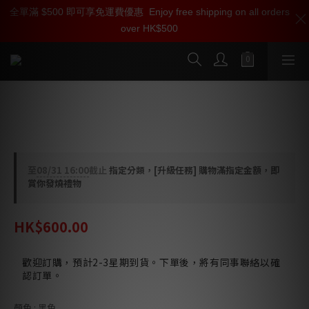
全單滿 $500 即可享免運費優惠
加入雅詠尊尚會員，即享【$1000迎新購物金】【點數回贈 1點數
Enjoy free shipping on all orders
over HK$500
=1HKD】 獨家會員價
按我入會
IsoAcoustics Aperta 200 揚聲器腳架支
撐板 (黑色)
至
08/31 16:00
截止
指定分類，[升級任務] 購物滿指定金額，即
賞你發燒禮物
HK$600.00
歡迎訂購，預計2-3星期到貨。下單後，將有同事聯絡以確
認訂單。
顏色
: 黑色