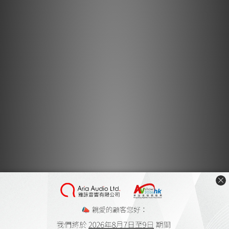
Aperta Support Plate 可以固定在支撐面上，為 IsoAcoustics
Aperta 喇叭架（另售）提供更大的表面積。
提供雙面膠帶以將 Aperta Support Plates 固定在支撐表面上，
或者可以鑽孔並用螺栓將板固定到位。
包裝內含
2件及和3M貼紙
尺寸（長x寬x高
）
10.7″ x 8.6″ x 0.12″ (272mm x 218mm x 3mm)
材料
黑色粉末塗層精鋼
適用機型
Aperta200 和 ISO-200（單獨出售）
送貨及付款方式