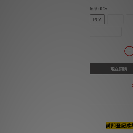
插頭
: RCA
RCA
USB
R
WS(US/UK)
現在預購
商品描述
請即登記成