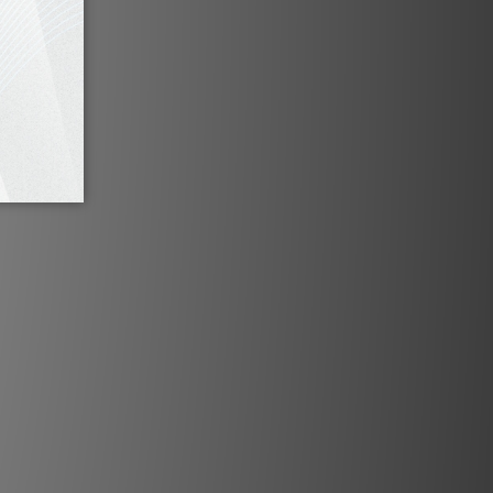
on 亦可依需求提供其他顏色。
技術規格
總重量在 48 至 126 kg之間、最多六
效果最佳。這僅為參考指引。
也非常適合用於各種電源分配的接地。
產品一樣，我們建議您諮詢我們，以獲得針對您
系統的最佳建議。
負極端子接地
合用於所有放大器的負極端子接地。
負極喇叭端子進行接地，可能對您的音質
烈建議這樣做，但我們也建議您在進行任
們的手冊或聯繫我們以獲取更多資訊。