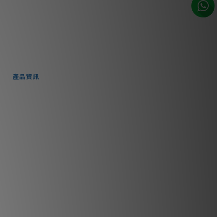
市同步銷售，系統有機會未及時更新，可與
員致電聯絡確定現貨。**
1-3個工作天內會跟進及寄出。**
下載文件
產品資訊
Pluton
線柱都相當於一個 Olympus Infinity
提供了令人難以置信的性能與靈活性。
重要技術
內部鎢材
n Inside」標記的產品系列，包含了一種獨