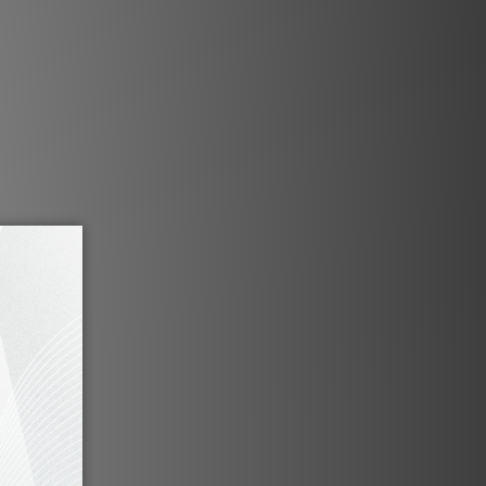
含有鎢顆粒。我們的研究發現，這種特定
的接地產品時，能提供更出色的性能。
產品描述
中包含三個 Olympus Infinity T 單元
的接地盒。
製接線柱，不僅提供了高性能，還提供了
次於 Olympus Hero 型號。
，能夠透過負極喇叭端子對放大器的每個
立接地您的前級放大器或 DAC，從而實現
無與倫比的性能。
Pluton 所能提供的卓越性能水準，而且
許多其他選項可供選擇。
用 Pluton 的最佳方式，請聯繫我們。
 Olympus Infinity T 的資訊。