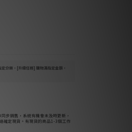
致漆黑寧靜的聲音背景
心採用品牌頂級活性金屬與礦物混合
境電磁波與高頻雜訊的吞吐吸收力，
率與系統安定感
著調降系統底噪並徹底優化相位銜
的縱深感、精準的樂器定位以及層次
維立體
指定分類，[升級任務] 購物滿指定金額，
市同步銷售，系統有機會未及時更新，
絡確定現貨。有現貨的商品1-3個工作