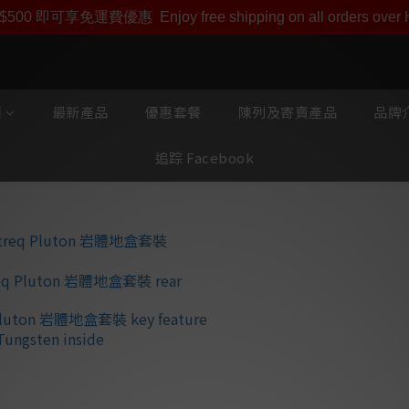
即享【$1000迎新購物金】【點數回贈 1點數=1HKD】 獨家會
$500 即可享免運費優惠
Enjoy free shipping on all orders ove
類
最新產品
優惠套餐
陳列及寄賣產品
品牌介
追踪 Facebook
農夫 Entreq
整合 3 台 Olympus
包含：Pluton x 1pc &
神地線) (任何) 1,65M
⭐獨立三區接地：機
單元組成，能將數碼