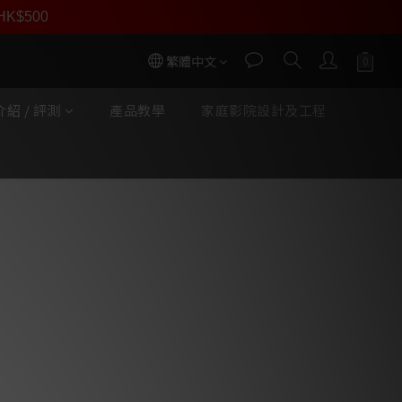
員價
r HK$500
按我入會
繁體中文
紹 / 評測
產品教學
家庭影院設計及工程
立即購買
 Pluton 岩體地盒套裝 (套)
 Infinity T 於一減震箱體。
 Eartha Apollo Infinity (無限太陽
 x 3條
體內部由三個完全獨立的旗艦級接地
、模擬與電源接地完全物理隔離，杜