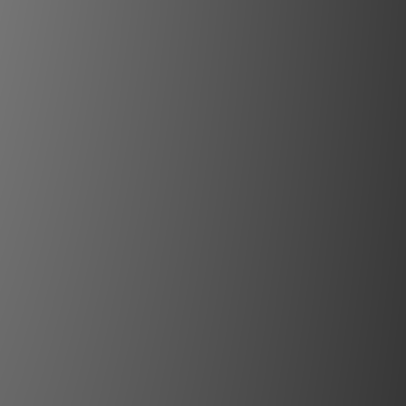
Eartha 接地線
質，我們建議將 Pluton 與 Eartha
使用。然而，您會發現 Eartha Sudoku、
n 與 Eartha Apollo 接地線也能以較低的價格
訊請參閱我們網站上的 Eartha 接地線
專區。
重要資訊
接地盒都無法取代保護性接地。
多 6 個組件，總重量最高可達 126 公
件，但請注意不要使接地盒超載，因為當
來。此接地盒能與重量在 8-50 公斤之
搭配，也非常適合用於各種電源分配的接
有放大器的負極喇叭接地。
。連接接地盒時總會產生影響，但為了獲
盒的重量與您所連接的設備相匹配非常重
要。
質，我們建議將 Pluton 與 Eartha