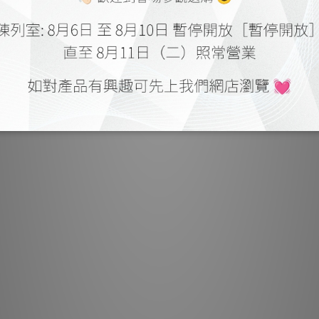
Plut
此接地盒在用於接地／引流
個組件時，
Pluton 
與所有 Entreq 
此接地盒非常適
請注意，對放大器上的
產生顯著影響。我們強
何更改之前，下載我