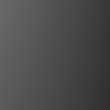
使用。然而，您會發現 Eartha Sudoku、
n 與 Eartha Apollo 接地線也能以較低的價格
訊請參閱我們網站上的 Eartha 接地線
專區。
負極喇叭端子進行接地，可能對您的音質
烈建議這樣做，但我們也建議您在進行任
們的手冊或聯繫我們以獲取更多資訊。
的任何接地盒都無法取代保護性接地。
有效重量： 126kg
端子： 6 個銀製接線柱
 橡木、鎢礦物混合物、銀
尺寸
長度：360 mm
寬度：490 mm
高度：280 mm