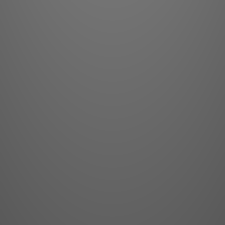
Olympus 接地線搭配
Eartha Revelatio
提供出色的性能。更多資
請注意，對放大器上的
產生顯著影響。我們強
何更改之前，下載我
重要資訊： 我們
連接
物料：