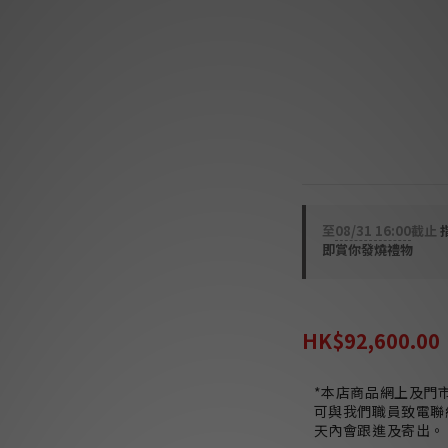
絕交叉污染並打造極
⭐岩體專利配方：核
配方，大幅倍增對環
帶來更優異的導電效
⭐重現立體聲場：顯
接，帶來更開闊深邃
分明、具空氣感的三
至
08/31 16:00
截止
即賞你發燒禮物
HK$112,800.00
HK$92,600.00
*本店商品網上及門
可與我們職員致電聯
天內會跟進及寄出。