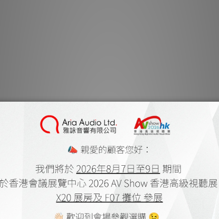
特的礦物混合物，其中
材料在應用於我們
Pluton 是一個在單一機箱
它配備了六個純固態銀
幾乎無限的選項，僅
一個值得注意的選項是
聲道進行接地，同時獨
僅此一項選項就展現了 
還有
如需了解在您的系統中使
您也可以在這裡了解更多關於