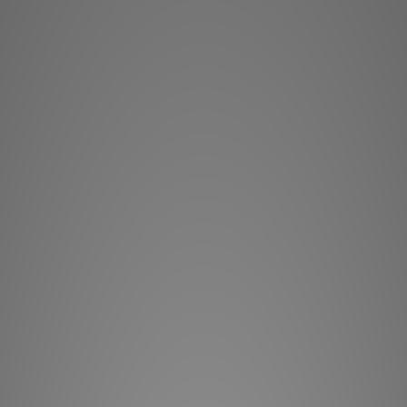
**本店商品網上及門
我們職
**有現貨的商品
Pluton 上的每個接地接
T 接地盒，因此
我們帶有「Tungste