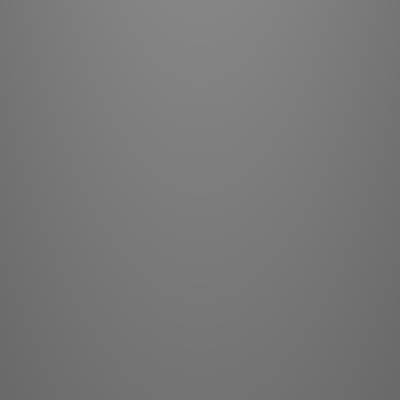
為在所有應用中獲得最高品
Olympus 接地線搭配
Eartha Revelatio
提供出色的性能。更多資
我們的任何
此接地盒能夠接地／引流最
斤。您可以連接更多組
達到其極限時，您會聽出
間的各種電子設備良好
地以及所
上述指引並非固定不變
得最佳性能，將接地
為在所有應用中獲得最高品