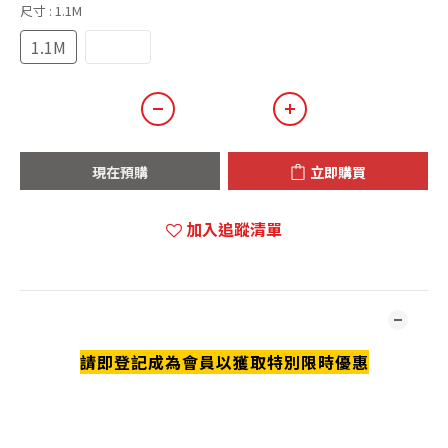
尺寸
: 1.1M
1.1M
1.65M
現在預購
立即購買
加入追蹤清單
商品描述
請即登記成為會員以獲取特別限時優惠
**本店商品網上及門市同步銷售，系統有機會未及時更新，可與我
們職員致電聯絡確定現貨。**