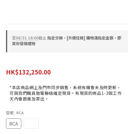
效率
⭐ 瑞典全手工製作：採用純銅／純銀導體、棉質介電質及
訂製木製框架連接器
至
08/31 16:00
截止
指定分類，[升級任務] 購物滿指定金額，即
賞你發燒禮物
HK$147,000.00
HK$132,250.00
*本店商品網上及門市同步銷售，系統有機會未及時更新，
可與我們職員致電聯絡確定現貨。有現貨的商品1-3個工作
天內會跟進及寄出。
型號
: RCA
RCA
XLR