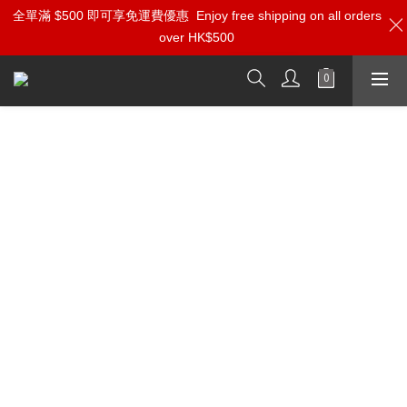
全單滿 $500 即可享免運費優惠
加入雅詠尊尚會員，即享【$1000迎新購物金】【點數回贈 1點數
Enjoy free shipping on all orders
over HK$500
=1HKD】 獨家會員價
按我入會
Entreq Olympus Infinity 無限奧林匹
斯信號線 (對) (RCA / XLR)
跟送 CorePoint Signal 專用盒子 x1
⭐ 純銅與純銀分離式導體結構：正負極採用不同金屬以獨
立線徑分隔，優化磁場處理，降低極化效應
⭐ ERS 能量參考系統：獨立屏蔽參考線直接與電磁場相互
作用，超越傳統排流導線的被動降噪方式
⭐ Corepoint 訊號盒子：提供穩定參考點，使 ERS 系統得
以發揮完整效能
⭐ Infinity 高壓處理：導體經高壓處理，增強穩定性與傳導