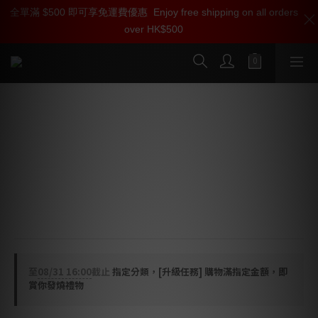
全單滿 $500 即可享免運費優惠
加入雅詠尊尚會員，即享【$1000迎新購物金】【點數回贈 1點數
Enjoy free shipping on all orders
over HK$500
=1HKD】 獨家會員價
按我入會
Pro-Ject Phono Box DS3 B 唱頭放大
器
類型: Balanced, dual mono & fully discreteaudiophile 
phono stage
尺寸: 206 x 72 x 194 (205 with sockets) mm
顏色: Silver, Black
至
08/31 16:00
截止
指定分類，[升級任務] 購物滿指定金額，即
賞你發燒禮物