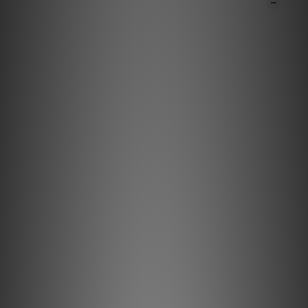
商品描述
**本店商品網上及門市同步銷售，系統有機會未及時更新，可與我
們職員致電聯絡確定現貨。**
**有現貨的商品1-3個工作天內會跟進及寄出。**
全新唱機盒 DS3 B
在 Pro-Ject，平衡連接一直是 RS 系列產品的專屬配置。 Phono
Box DS3 B 型號以實惠的價格和值得信賴的 Pro-Ject 品質，提供
Phono Box RS2 的一些高端功能。其中之一就是我們全新的真平
衡連結。
高端功能和無限負載選項
Phono Box DS3 B 採用鋼製底盤，外覆鋁製面板。這種結構具有
極高的剛性和抗干擾性能，這對於其內部的新技術至關重要。磁性
木質側板可單獨選購。您可以同時連接最多兩台唱機——每個輸入
的所有參數都儲存在記憶體中。 Phono Box DS3 B 可與各種唱頭
完美搭配。負載阻抗可以透過電位器連續設置，這是 Pro-Ject
Audio Systems 發明的系統，可在播放過程中調整阻抗，並即時
評估不同負載選項的影響。沒有其他製造商能如此巧妙地實現此功