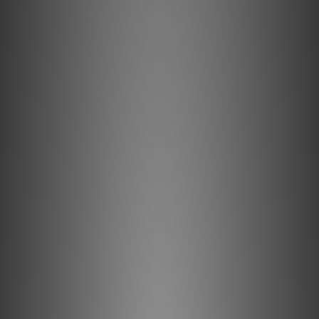
能！
天生平衡
唱頭天生就是平衡訊號感應器！由於MM唱頭採用內部接線，您需
要MC唱頭才能完整地接收平衡訊號。搭配我們全新的True
Balanced Connection連接線，您將能夠體驗到先前只有最昂貴
的唱放才能提供的高端功能。更棒的是：任何配備RCA、miniXLR
或5P輸出介面的Pro-Ject唱機都能實現！
技術深度解析
Phono Box DS3 B 採用真正的全平衡增益級設計。無論您使用單
端 RCA 還是平衡連接，完全對稱的增益級都能優化信噪比，為完
全被動分立式 RIAA 均衡級提供最純淨的訊號，使其發揮其神奇功
效。完全分離的被動均衡可實現更好的阻抗匹配，並降低與理想
RIAA 曲線的偏差。 Phono Box DS3 B 採用全分立式音訊電路。
分立電路由獨立的電子元件（也稱為分立元件）組成。多年的經驗
證明，即使是最好的運算放大器也無法與分離電路的中性、自然、
動態和生動的呈現相媲美。
真平衡連接