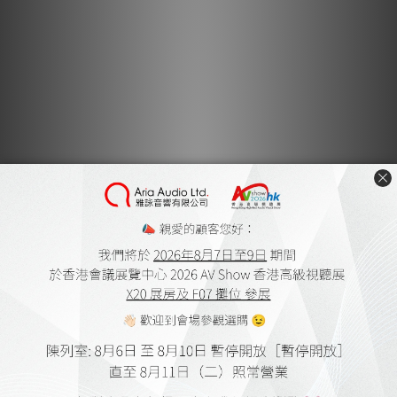
對稱設計是其最突出的特色！使用 5 針迷你 XLR 線或標準 XLR 線
連接您的唱機，即可享受我們全新真實平衡連接的優勢。真正平衡
的增益級可以提取最終的音樂訊息，有效地濾除來自我們嘈雜的現
代家庭（家用電器、 wifi 和藍牙、電源線、音頻放大器）的干擾
噪音。
特點
全新平衡 XLR 輸入與輸出
全新 5 針迷你 XLR 平衡輸入
全新全對稱分立增益級
全新全無源分立 RIAA 均衡器
全新全分立音頻電路 - 無需運算放大器！
支援MM和MC
平衡和單端輸入輸出
雙單聲道設計
連續可變輸入阻抗負載
最精確的MC唱頭匹配
卓越的低雜訊/低失真
觸發輸入和輸出
厚鋁外殼，有效防止幹擾
銀色或黑色可選