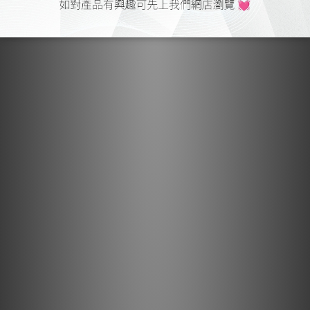
磁性木質側板可單獨購買
歐洲製造
規格
輸入阻抗：10 – 1000 歐姆無段可調或 47k歐姆固定
輸入電容：50、150、300、400 pF
增益（使用 XLR 輸出插座時 + 6dB）：40、45、50、55、60、
65 dB
MM 訊號雜訊比 (40dB)：104dBV, 111dBV - “A” 加權
MC 訊號雜訊比 (60dB)： 85dBV, 91dBV - A 加權
1 kHz 總諧波失真 (THD)：<0.001% MM, < 0.004% MC
THD (20Hz-20kHz)：<0.005% MM, < 0.01% MC
RIAA 均衡曲線精度：< 0.25dB / 20Hz - 20kHz
次聲波濾波器：20Hz 時 18dB/倍頻程
輸入：1 個 5 針迷你 XLR 介面 / 1 對 XLR 介面 / 1 對 RCA 唱機接
口
線路電平輸出：1 對 RCA 接口，1 對 XLR 接口
XLR 接線插座：1 個接地插座，2 個「熱」插座和 3 個「冷」插座
觸發輸入/輸出：12V 開/關檢測器
直流電源：18V/500mA