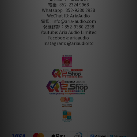
電話 : 852-2324 9968
Whatsapp : 852-9380 2928
WeChat ID: AriaAudio
電郵 : info@aria-audio.com
🛠️維修部：
852-9380 2238
Youtube: Aria Audio Limited
Facebook: ariaaudio
Instagram: @ariaudioltd