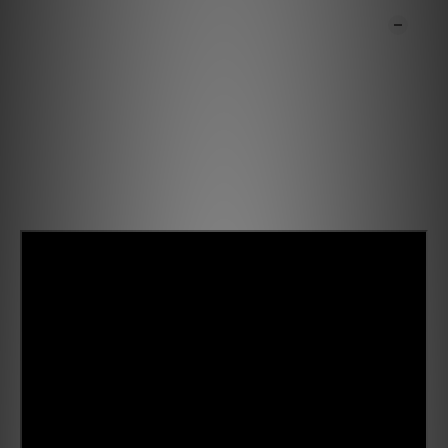
商品描述
*** 本店商品網上及門市同步銷售，系統有機會未及時更新，將會
有職員致電聯絡。***
*** 有現貨的商品1-3個工作天內會跟進及寄出。訂貨約需1-4星
期。***
評測