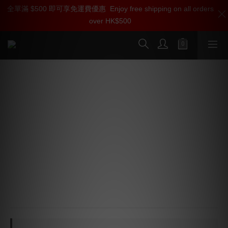
全單滿 $500 即可享免運費優惠
加入雅詠尊尚會員，即享【$1000迎新購物金】【點數回贈 1點數
Enjoy free shipping on all orders
over HK$500
=1HKD】 獨家會員價
按我入會
Tributaries UHDT 4K 60Hz 18G
HDMI線 (1條)
💝   “超越” HDMI 2.0 認證標準
💝   每一條獨立經廠方獨立人手測試包裝
🌟   畫面光暗對比提升
🌟   黑位更清晰更多Detail
🌟   聲音更細緻，動態更好
🌟   轉輸入Lock得更快，傳輸更穩