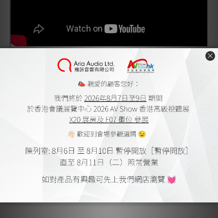
UHDT 型號亮點
於美國佛羅里達州奧蘭多市設計、包裝及測試
專利先進冶金技術，實現穩定的高頻訊號傳輸
經認證支援 UHD HDMI 4K/60 HDR 訊號
保證通過 18Gbps 數據傳輸率
榮獲 DPL Labs 18Gbps 認證
獲得 ISF 18Gbps UHD HDMI 線纜認證
Power Grip 連接器緊密貼合，但無鎖定式連接器的過緊握力
符合 UL CL2/FT4 等級的彈性外被，適合牆內使用
送貨及付款方式