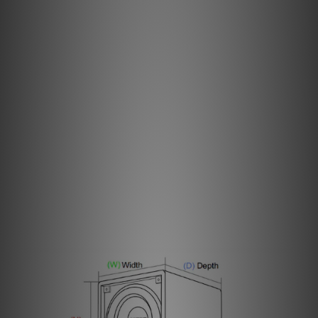
內置 450W RMS Class A/B 放大器
採用專利 SLAPS（Symmetrically Loaded Audio Passive
System）技術
12 dB/Oct 可調式分頻濾波，由 40Hz 至 180Hz
支援自動訊號感應開 / 關機
提供低電平（RCA）及高電平輸入
設有低電平輸出
全頻喇叭輸出
高功率、長衝程低音單元
0–180° 相位調校
圓角設計箱體
嵌入式防護網罩