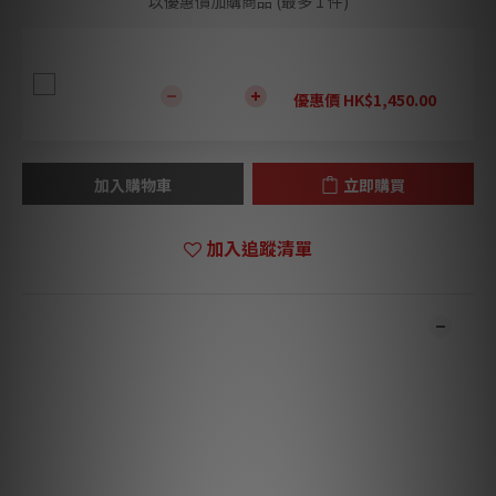
以優惠價加購商品
(最多 1 件)
IsoAcoustics Aperta Sub isolation
優惠價 HK$1,450.00
加入購物車
立即購買
加入追蹤清單
商品描述
***本店商品網上及門市同步銷售，系統有機會未及時更新，將會
有職員致電聯絡。***
***有現貨的商品1-3個工作天內會跟進及寄出。***
12 吋雙向發聲主動式超低音喇叭