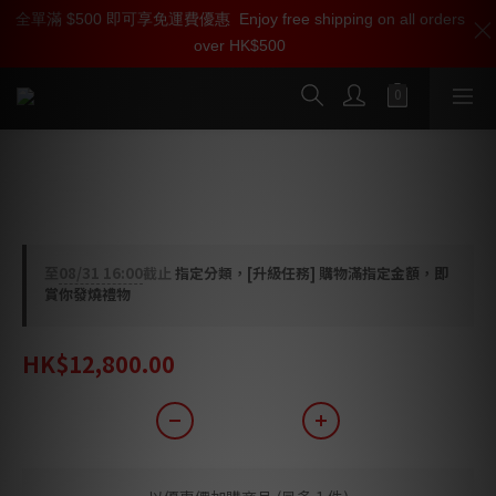
全單滿 $500 即可享免運費優惠
加入雅詠尊尚會員，即享【$1000迎新購物金】【點數回贈 1點數
Enjoy free shipping on all orders
over HK$500
=1HKD】 獨家會員價
按我入會
Earthquake Supernova MKIV-12 超
低音
至
08/31 16:00
截止
指定分類，[升級任務] 購物滿指定金額，即
賞你發燒禮物
HK$12,800.00