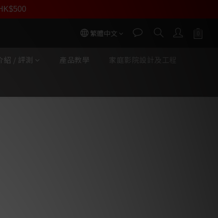
回贈】
r HK$500
按我入會
繁體中文
紹 / 評測
產品教學
家庭影院設計及工程
立即購買
ulnote A1 發燒制作合
行貨三年保養) 套餐包含：
AN 電源線 或 加拿大
NODE ICON（2選1）
 以入門價錢，給你高階型號音色表現，全賴
的設計放進去，這樣不平凡的產品，