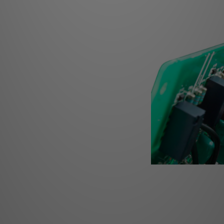
輸出晶體管具有低Co
和配對這些元件。它們
繼
A1的音量控制不使用
發的繼電器衰減器式平
像以三維形式呈現。它