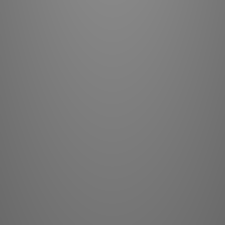
完美平
為了充分發揮Soulno
性，我們重新審視了
進，如採用地平面星形佈
接耦合路徑，優化驅動
和速
高
除了新開發的雙絞線大
我們還通過將多個高壓
流二極管來降低阻抗。
二極管靠近電源變壓器
信號系統中的所有類型
構。三維印刷電路板組
線。這提高了信噪