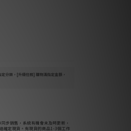
首選。
進式音量控制
式接地去除有害諧振
線路
m, 120w 4ohm
 標準訂制未含浸雙繞式巨型環牛
指定分類，[升級任務] 購物滿指定金額，
市同步銷售，系統有機會未及時更新，
絡確定現貨。有現貨的商品1-3個工作