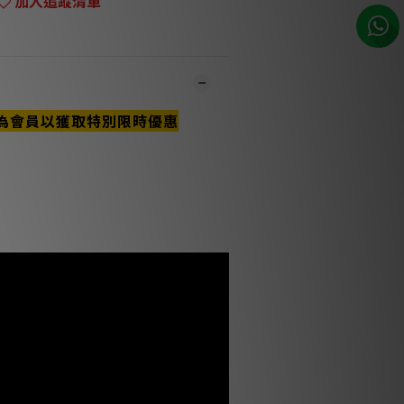
加入追蹤清單
為會員以獲取特別限時優惠
市同步銷售，系統有機會未及時更新，可與
員致電聯絡確定現貨。**
1-3個工作天內會跟進及寄出。**
評測