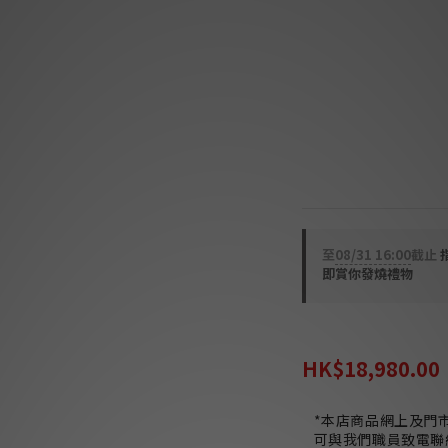
是你絕不後悔的入門
🌟  全日本制造
🌟  名貴高密度級
🌟  三點尖錐機械
🌟  全原子粒放大
🌟  全平衡無負回輸
🌟  大電流 80w 8oh
🌟  Soulnote
至
08/31 16:00
截止
即賞你發燒禮物
HK$41,940.00
HK$18,980.00
*本店商品網上及門
可與我們職員致電聯