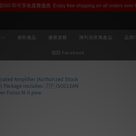
享受Soulnote產品專屬會員價【1000迎新購物金】和【點數
$500 即可享免運費優惠
Enjoy free shipping on all orders ove
類
最新產品
優惠套餐
陳列及寄賣產品
品牌介
追踪 Facebook
【優惠套餐】So
併式擴音機 (
日本 ISOCLE
Bluesound 
Soulnote A1
廠方不計較地把最好