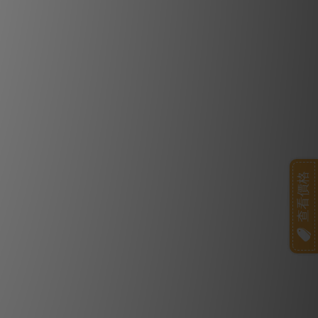
衡的離散non-NFB電路
te獨有的完美平衡離散non-NFB電路的特
放大器的每一個細節，進行了多方面的改
線，集中本地non-NFB穩壓器，實施直
電流調校等。這使我們實現了更高的活力
度，並提供更廣的音域。
速離散non-NFB電源
容量環形變壓器具有獨立的正負繞組外，
小容量濾波電容器並聯並加入快速恢復整
我們還徹底優化了每一個細節，如將整流
查看價格
，以縮短電流環路，從而進一步提高信噪
比和速度。
無接觸佈線
連接器都被消除，創造出完全無接觸的結
裝降低了電源線的阻抗，並專注於星形佈
比並消除了接觸隨時間變差的問題。
輸出晶體管配對