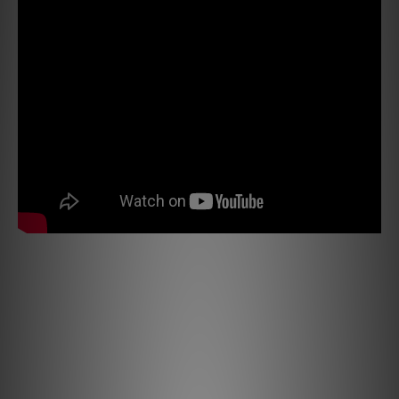
這款四柱設計幾何定位，提供最大支撐力與最小的物理接觸，適應
周圍環境。機架支柱由高品質實心鋼棒製成，經過先進的拋光工藝
處理，呈現光滑閃亮的外觀。為提供必要的模組化結構，框架包含
可變長度的中央部分，以滿足不同需求，並連接組成支撐機構的其
他元素。技術構成包括固定螺絲、絕緣尖釘（非常堅固、美觀固
定、可調整，帶有鎖緊螺絲）和解耦墊，這些也由實心鋼製成。組
裝元素中還有橡膠O型環，類似於活塞環，用於改善配合並減少機