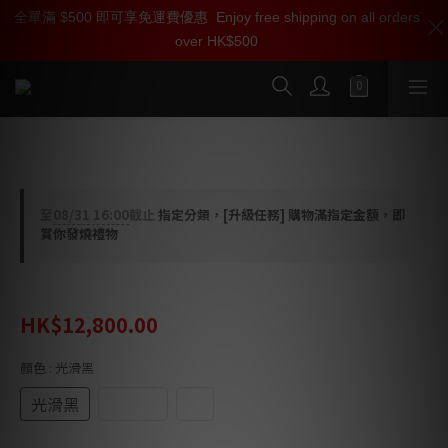
全單滿 $500 即可享免運費優惠
加入雅詠尊尚會員，即享【$1000迎新購物金】【點數回贈 1點數
Enjoy free shipping on all orders
over HK$500
=1HKD】 獨家會員價
按我入會
Solidsteel 音響架 HF-2
至
08/31 16:00
截止
指定分類，[升級任務] 購物滿指定金額，即
賞你發燒禮物
HK$20,200.00
HK$12,800.00
顏色
: 光滑黑
光滑黑
光滑白
黑