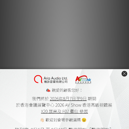
械能量的傳輸。這是由 Solidsteel 設計的傳統 Hyperspike 無震
系統。
這款產品的層板尺寸是我們垂直機架系列中最大的，有平黑、亮黑
和亮白三種飾面。每層板的重量承載能力經測試可達 80 公斤
（176 磅）。
技術規格
硬件：不銹鋼 (INOX)
層板：中密度纖維板 (MDF)
每層承載力：80 公斤（176 磅）
外部尺寸 mm | 英寸：寬 645 (25.4) 高 540 (21.3) 深 561 (22.1)
內部層板尺寸 mm | 英寸：寬 535 (21) 高 305 (12) 深 500 (19.6)
顏色：亮白、亮黑