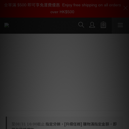
全單滿 $500 即可享免運費優惠
加入雅詠尊尚會員，即享【$1000迎新購物金】【點數回贈 1點數
Enjoy free shipping on all orders
over HK$500
=1HKD】 獨家會員價
按我入會
Audio Research Ref. 750 SEL 參考級
單聲道真空管膽後級放大器
🌟  50 週年紀念型號，全球限量十對
🌟  750 瓦輸出，音色甜美，無限推力
🌟  世界最佳膽機品牌之一
🌟  自動偏壓，可配搭 KT150/KT120/KT88/6550 等 調校
音色
🌟  美國原廠設計，製造
至
08/31 16:00
截止
指定分類，[升級任務] 購物滿指定金額，即