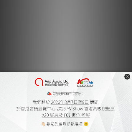
OUTPUT TAPS
4, 8, 16 ohms.
OUTPUT REGULATION
Approximately 0.5dB 16 ohm load to open circuit (Damping
factor approximately 17).
OVERALL NEGATIVE FEEDBACK
13dB.
SLEW RATE
20 volts/microsecond.
RISE TIME
1.5 microseconds.
HUM & NOISE
Less than 0.2mV RMS – 110dB below rated output (IHF-A
weighted, input shorted, 16 ohm output).
POWER SUPPLY ENERGY STORAGE
Approximately 1300 joules.
POWER REQUIREMENTS
105-130VAC 60Hz (200-270VAC 50Hz) 2100 watts at rated
output, 2400 watts maximum, 800 watts at “idle”.
TUBES REQUIRED
8 Matched pair KT150 Power Output; 1 6550WE Regulator;