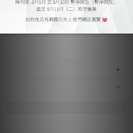
1 6H30 Regulator Amplifier; 1 matched pair KT150 Driver; 1
6H30 follower.
DIMENSIONS
13.5″ (34.3 cm) W x 23″ (58.4 cm) H x 20.8″ (52.8 cm) D.
Handles extend 1.5″ (3.8 cm) forward and rearward.
WEIGHT
170 lbs. (77.2 kg) Net; 395 lbs. (180 kg) per pair shipped
weight.
送貨及付款方式
顧客評價
尚未有任何評價