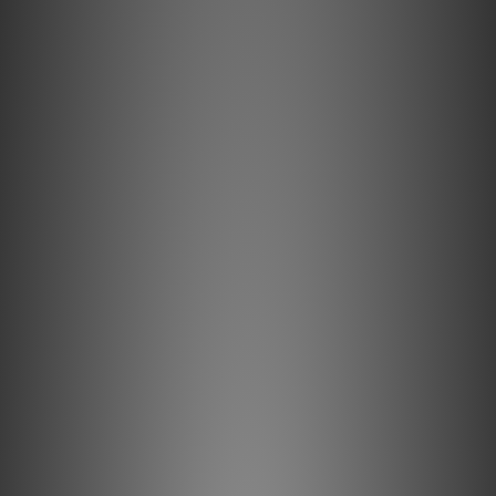
POWER OUTPUT
750 watts per channel continuous from 20Hz to 20kHz.
1kHz total harmonic distortion typically 0.5% at 750 watts,
below .04% at 1 watt. Approximate actual power available
at “clipping” 850 watts (1kHz). (Note that actual power
output is dependent upon both line voltage and
“condition” i.e. if power line has high distortion,
maximum power will be affected adversely, although from
a listening standpoint this is not very critical.)
POWER BANDWIDTH
(-3dB points) 15Hz to 150kHz.
FREQUENCY RESPONSE
(-3dB points at 1 watt) 1 Hz to 200 kHz.
INPUT SENSITIVITY
4.6V RMS Balanced for rated output. (24 dB gain into 8
ohms.)
INPUT IMPEDANCE
200K ohms Balanced.