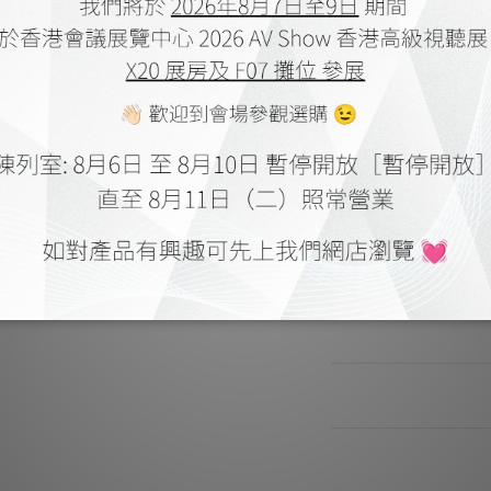
現在預購
商品描述
**本店商品網上及門
我們職
**有現貨的商品
送貨及付款方式
顧客評價