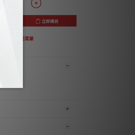
立即購買
加入追蹤清單
市同步銷售，系統有機會未及時更新，可與
員致電聯絡確定現貨。**
1-3個工作天內會跟進及寄出。**