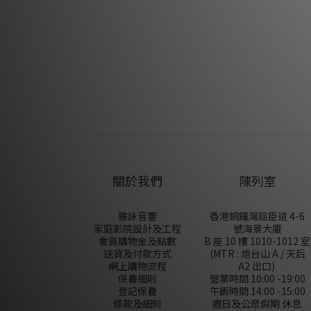
關於我們
陳列室
雅詠音響
香港銅鑼灣屈臣道 4-6
家庭影院設計及工程
號海景大廈
會員購物金及點數
B 座 10 樓 1010-1012 室
送貨及付款方式
(MTR : 炮台山 A / 天后
網上購物流程
A2 出口)
保養細則
營業時間 10:00 -19:00
登記保養
午飯時間 14:00 -15:00
條款及細則
週日及公眾假期 休息