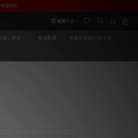
員價
r HK$500
按我入會
繁體中文
紹 / 評測
產品教學
家庭影院設計及工程
立即購買
lar Audio Fuse
— 優化訊號傳輸路徑，令音色表現更
 穩定電流供給，讓整體聽感更加綿密