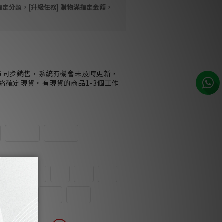
指定分類，[升級任務] 購物滿指定金額，
市同步銷售，系統有機會未及時更新，
絡確定現貨。有現貨的商品1-3個工作
30mm
38mm
2A
3.15A
4A
5A
6A
12.5A
13A
16A