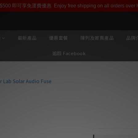
即享【$1000迎新購物金】【點數回贈 1點數=1HKD】 獨家會
$500 即可享免運費優惠
Enjoy free shipping on all orders ove
類
最新產品
優惠套餐
陳列及寄賣產品
品牌介
追踪 Facebook
Power Lab So
⭐ 高純度導電介質 
顯中性與自然。
⭐ 能量流動優化 —
且具備質感。