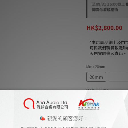
至
08/31 16:00
截止
即賞你發燒禮物
HK$2,800.00
*本店商品網上及門
可與我們職員致電聯
天內會跟進及寄出。
Mm
: 20mm
20mm
25mm
MA/A
: 500mA
500mA
1A
7A
8A
10A