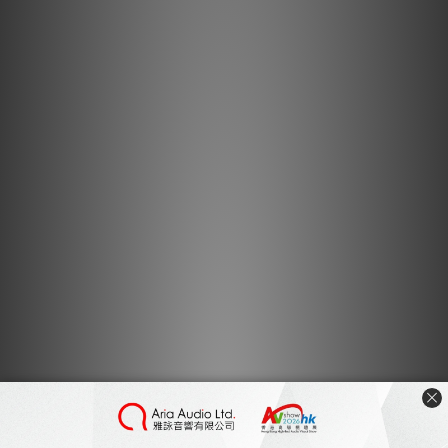
特點
材料·結構
3.5立體聲插頭“ P-3.5系列”只使用在HPC系列。金屬零件由黃銅
製成，已通過了歐洲RoHS指令。中心引腳可以說是信號傳輸的關
鍵，在P-3.5G / P-3.5GL中直接鍍厚金，在P3.5SR / P3.5SRL中鍍
1.5μ厚銀，而0.3μ厚鍍銠鍍層防止了觸點的腐蝕並有助於改善傳輸
特性。每個零件均經過CNC加工仔細加工，精確滾花，然後進行鍍
鉻鍍層，類似於相機鏡頭。
內部結構也非常堅固，高質量的聲音設計是由可最大程度減少傳輸
失真的材料製成的。P-3.5G / P-3.5GL具有柔和的聲音，音場和低
頻範圍的量感，P3.5SR / P3.5SRL具有清晰的聲音結像和優異的
低頻密封性。直型和L型更易於被使用。有了這四個樣式，端子選
擇將得到進一步擴展。
規格
類型：3.5mm立體聲迷你插頭
外觀形狀：直型 - P-3.5G / L型 - P-3.5GL
電鍍：24K金（P-3.5 / 4G）
內部傳導：黃銅+鍍24K厚金 (P-3.5G / P-3.5GL)
外殼最小直徑：8.0毫米
外殼最大直徑（滾花部分）：8.3毫米
組合方法：焊接