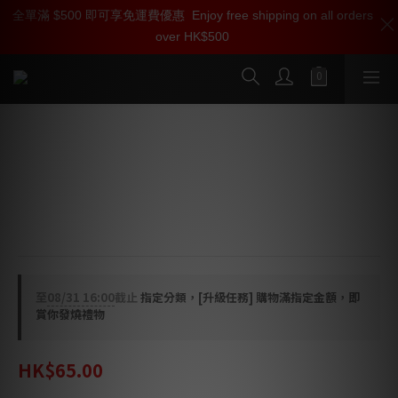
全單滿 $500 即可享免運費優惠
加入雅詠尊尚會員，即享【$1000迎新購物金】【點數回贈 1點數
Enjoy free shipping on all orders
over HK$500
=1HKD】 獨家會員價
按我入會
Oyaide P3.5 G / P3.5 GL 立體聲耳機插
頭
P3.5 G：直型
P3.5 GL：L型
至
08/31 16:00
截止
指定分類，[升級任務] 購物滿指定金額，即
賞你發燒禮物
HK$65.00