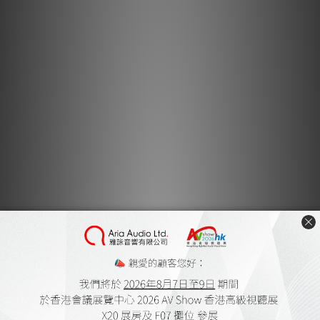
INS-SQ使用經過精心挑選的天然石材，並在珠寶加工工匠的手
中，仔細地逐一仔細切割。其表面經鏡面拋光處理，使其具有美麗
的光澤和高平整度。
尺寸是與INS - CF / INS - SP / INS - US相同的硬幣尺寸
（φ20，H6），可以適用於“ INS - BS ”。
通過與其他“INS系列”相結合，您可以進一步調整聲音。
規格
材料：煙熏石英（天然煙霧晶體）
尺寸：直徑20毫米，高度6毫米（圓形）
重量：5.0克（1個）
莫氏硬度：7
裝盒數量：1盒4個
承載能力：200公斤/件
送貨及付款方式
顧客評價