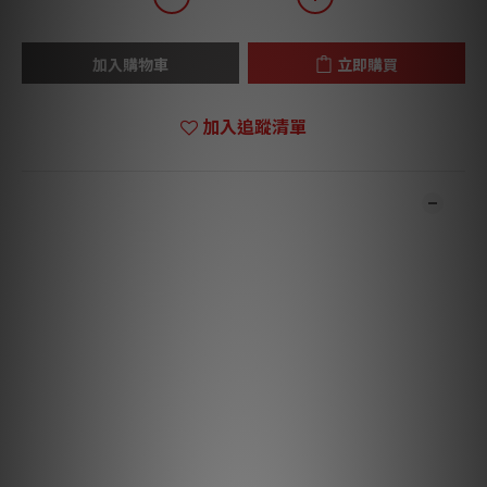
加入購物車
立即購買
加入追蹤清單
商品描述
*** 本店商品網上及門市同步銷售，系統有機會未及時更新，將會
有職員致電聯絡。***
***
有現貨的商品1
-3
個工作天內會跟進及寄出。***
特點
INS-SQ是天然石材絕緣體（墨晶）通過高精確切割製成的，並散
發出琥珀色煙熏色的水晶光澤。其物理性質的莫氏硬度為7，比重
為2.6，具有由二氧化矽和微量鋁組成的三角晶體結構，具有高強
度和高硬度的性質。音色微妙而真實。就好像這個空間充滿了細小
的微小聲音，光滑的聲音包覆著聆聽者。