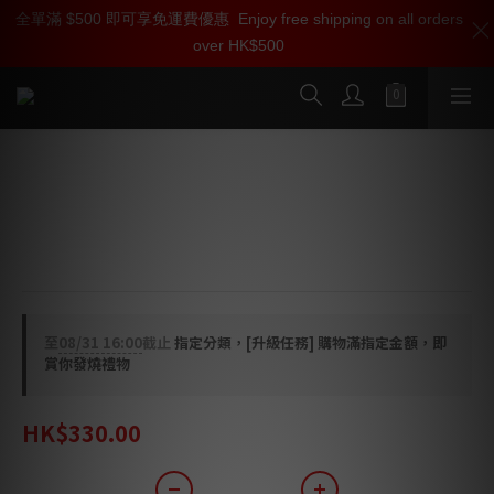
全單滿 $500 即可享免運費優惠
加入雅詠尊尚會員，即享【$1000迎新購物金】【點數回贈 1點數
Enjoy free shipping on all orders
over HK$500
=1HKD】 獨家會員價
按我入會
Oyaide INS-SQ 天然晶體絕緣墊材 (1
套)
●  1套4個
至
08/31 16:00
截止
指定分類，[升級任務] 購物滿指定金額，即
賞你發燒禮物
HK$330.00