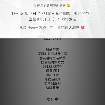
尚未有任何評價
關於我們
雅詠音響
家庭影院設計及工程
會員購物金及點數
送貨及付款方式
網上購物流程
保養細則
登記保養
條款及細則
無障礙聲明
私隠政策
陳列室