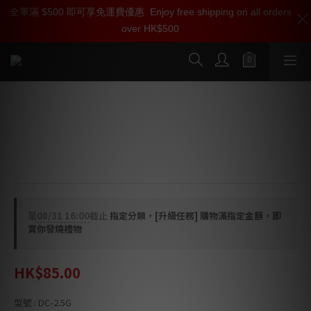
全單滿 $500 即可享免運費優惠
加入雅詠尊尚會員，即享【$1000迎新購物金】【點數回贈 1點數
Enjoy free shipping on all orders
over HK$500
=1HKD】 獨家會員價
按我入會
Oyaide DC-2.5G / DC-2.5GL 鍍金DC接
頭
● 2.5mm DC接頭
至
08/31 16:00
截止
指定分類，[升級任務] 購物滿指定金額，即
賞你發燒禮物
HK$85.00
型號
: DC-2.5G