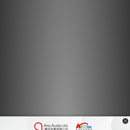
研磨符合RoHS指令的高品質黃銅。
引腳採用24K鍍金​​，覆蓋有Verichrome電鍍，追求耐用
性，外觀，高音質。
選擇直徑6.5和更大的電纜引出開口直徑，因此可以選擇各
種電纜。
為了適應各種深度的DC插孔，在該引腳上安裝了矽環墊
片。
以適應各種設備的DC插口插座的深度適當可拆卸環間隔
件，
它可用於所述銷的長度調整成9.5毫米/11毫米/12.5毫米/14
毫米四個階段。
應用
您可以將它用於自製直流電纜，AC適配器的DC插頭更換等。
（實施例的直流驅動系統電源DC電纜自建成音頻設備，如連接吉
他和功率分配器DC電纜）
在AC適配器設備的AC適配器驅動方法的質量更高。
規格
主體材質：黃銅24K鍍金​​表面
封面材質：鍍鉻黃銅