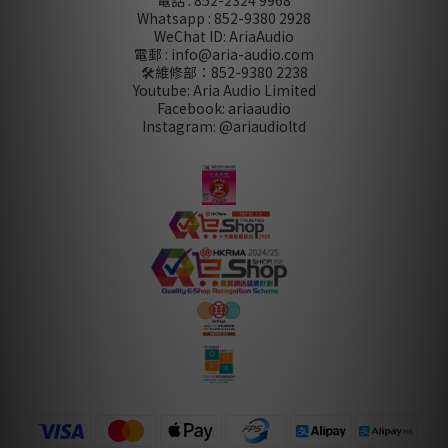
電話 : 852-2324 9968
Whatsapp : 852-9380 2928
WeChat ID: AriaAudio
電郵 : info@aria-audio.com
🛠️維修部：
852-9380 2238
Youtube: Aria Audio Limited
Facebook: ariaaudio
Instagram: @ariaudioltd