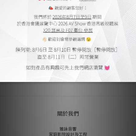
插頭類型：PL03A（5.5mm x 2.5mm）
外直徑：6.3毫米
配件：包含三矽環墊片
送貨及付款方式
顧客評價
尚未有任何評價
關於我們
雅詠音響
家庭影院設計及工程