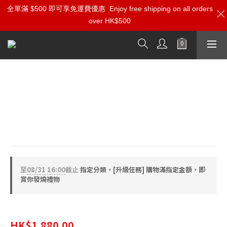
全單滿 $500 即可享免運費優惠
加入雅詠尊尚會員，即享【$1000迎新購物金】【點數回贈 1點數
Enjoy free shipping on all orders
over HK$500
=1HKD】 獨家會員價
按我入會
Ortofon Stylus 20 (*需預訂產品,訂貨
期約2-4個月)
MM替換唱針
適用於 Super OM, OM, OMP, TM
至
08/31 16:00
截止
指定分類，[升級任務] 購物滿指定金額，即
賞你發燒禮物
HK$2,350.00
HK$1,880.00