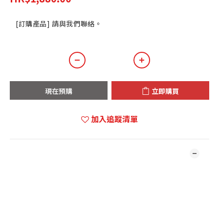
[訂購產品] 請與我們聯絡。
現在預購
立即購買
加入追蹤清單
商品描述
**本店商品網上及門市同步銷售，系統有機會未及時更新，可與我
們職員致電聯絡確定現貨。**
**有現貨的商品1-3個工作天內會跟進及寄出。**
⬇️ 文件下載 ⬇️