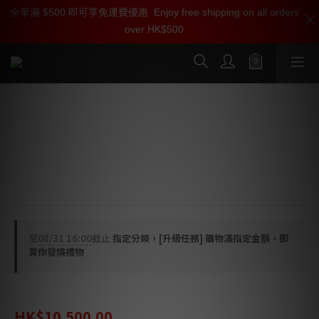
全單滿 $500 即可享免運費優惠
加入雅詠尊尚會員，即享【$1000迎新購物金】【點數回贈 1點數
Enjoy free shipping on all orders
over HK$500
=1HKD】 獨家會員價
按我入會
Ortofon SPU Mono CG 25 DI MKII 唱
頭
球形鑽石針, 25um單聲道
針壓：4.0-5
至
08/31 16:00
截止
指定分類，[升級任務] 購物滿指定金額，即
賞你發燒禮物
HK$13,125.00
HK$10,500.00