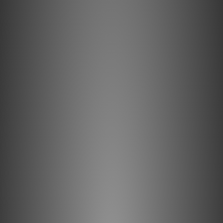
Features
The SPU Mono CG 25 Di MkII is for the playback of
early 25 µm mono recordings.
The Mono CG 25 Di MkII is an SPU-style Moving Coil
cartridge with a spherical stylus profile, for the playback
of early 25 µm mono recordings. The CG 25 Di MkII
provides an authentic method of playing back these early
vinyl recordings with a remarkable level of sonic accuracy.
This cartridge features a 1.5mV output, which makes it
suitable for use with a variety of medium-gain moving coil
transformers. Ortofon ST-M25 moving coil transformer is
designed exclusively for the SPU Mono CG 25 Di MkII.
SPU Mono CG 25 Di MkII Technical data
Output voltage at 1000 Hz, 5cm/sec. - 1.5 mV
Frequency response - 20-15.000 Hz + 3/- 1 dB
Tracking ability at 315Hz at recommended tracking force
*) > 60 µm
Compliance, dynamic, lateral - 7 µm/mN
Stylus type - Spherical
Stylus tip radius - R 25 µm