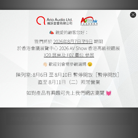
Tracking force range - 3.0-4.0 g (30-40 mN)
Tracking force, recommended - 3.5 g (35 mN)
Tracking angle - 20°
Internal impedance, DC resistance - 6 ohm
Recommended load impedance > 100 ohm
Cartridge body material - Ground wood and resin
composite
Coilwire material - High Purity Copper (OFC)
Cartridge colour - Black matte
Cartridge weight - 35 g
*) Typical value
送貨及付款方式
顧客評價
尚未有任何評價