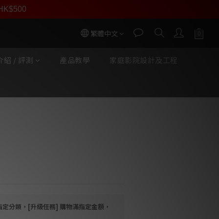
員價
r HK$500
按我入會
繁體中文
紹 / 評測
產品教學
家庭影院設計及工程
立即購買
r MS-FUSE-13ASK 78K
8K冷凍處理.
指定分類，[升級任務] 購物滿指定金額，