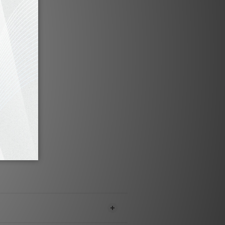
產品特點
理, 全面提升聲音及影視系統重播質素
S-1362安全認證, 適用於所有插頭及插座
 保險絲原裝英國製造
- 純銀保險絲線
µm 925純銀鍍層處理, 大幅增強導電效率
升影音系統表現, 立桿見影
 硬瓷外殼, 內注矽砂
技術規格
格 : 英國BS-1362標準
額定電流 : 13 安培
壓 : 200 - 240 伏特
直徑 6.3mm x 25.4mm長