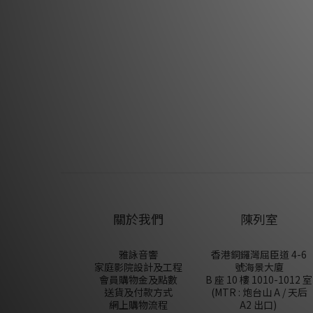
關於我們
陳列室
雅詠音響
香港銅鑼灣屈臣道 4-6
家庭影院設計及工程
號海景大廈
會員購物金及點數
B 座 10 樓 1010-1012 室
送貨及付款方式
(MTR : 炮台山 A / 天后
網上購物流程
A2 出口)