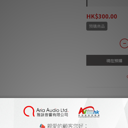
HK$300.00
預購商品
現在預購
商品描述
**本店商品網上及門
我們職
**有現貨的商品