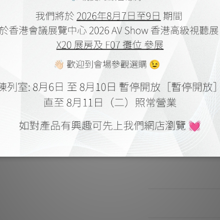
- 78K冷凍處
- 100% 英國B
-
- 接電純銅帽經 3.0
- 提
-
保險絲規
工作電
尺寸 : 
送貨及付款方式