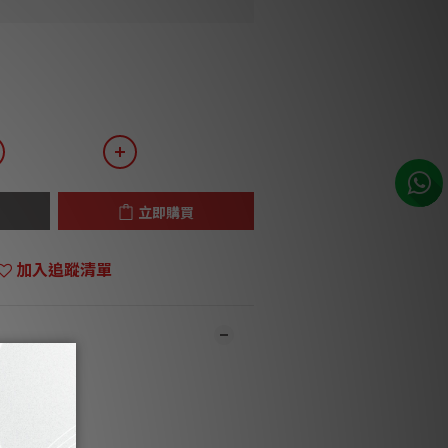
立即購買
加入追蹤清單
市同步銷售，系統有機會未及時更新，可與
員致電聯絡確定現貨。**
1-3個工作天內會跟進及寄出。**