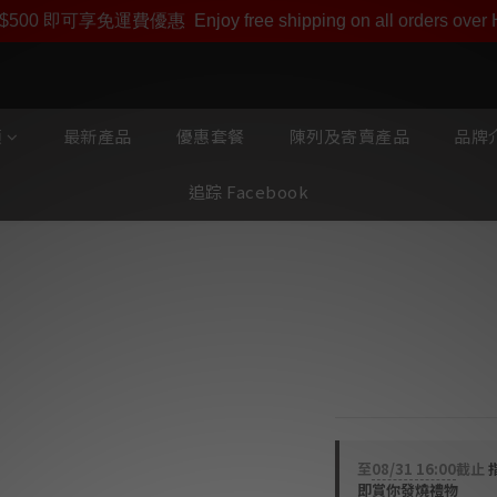
即享【$1000迎新購物金】【點數回贈 1點數=1HKD】 獨家會
$500 即可享免運費優惠
Enjoy free shipping on all orders ove
類
最新產品
優惠套餐
陳列及寄賣產品
品牌介
追踪 Facebook
MS HD Powe
鍍厚銀保險絲
英式插頭用, 13A, 7
至
08/31 16:00
截止
即賞你發燒禮物