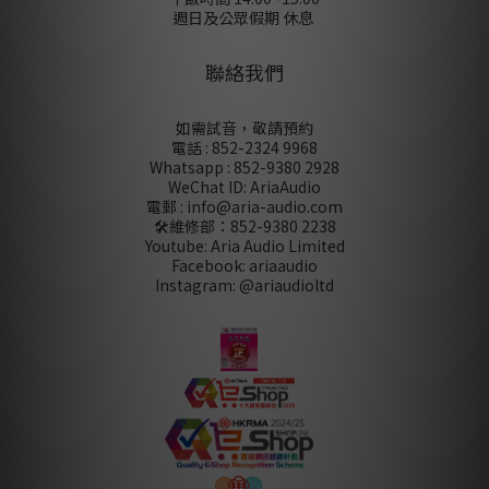
週日及公眾假期 休息
聯絡我們
如需試音，敬請預約
電話 : 852-2324 9968
Whatsapp : 852-9380 2928
WeChat ID: AriaAudio
電郵 : info@aria-audio.com
🛠️維修部：
852-9380 2238
Youtube: Aria Audio Limited
Facebook: ariaaudio
Instagram: @ariaudioltd