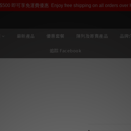
即享【$1000迎新購物金】【點數回贈 1點數=1HKD】 獨家會
$500 即可享免運費優惠
Enjoy free shipping on all orders ove
類
最新產品
優惠套餐
陳列及寄賣產品
品牌介
追踪 Facebook
Entreq Konst
DisKon 地盒套
本店商品網上及門市
將會有職員致電聯絡
*有現貨的商品1-3