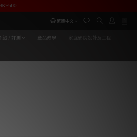
員價
r HK$500
按我入會
繁體中文
紹 / 評測
產品教學
家庭影院設計及工程
立即購買
antin Infinity 線材
裝 (RG45)
同步銷售，系統有機會未及時更新，
。
個工作天內會跟進及寄出。