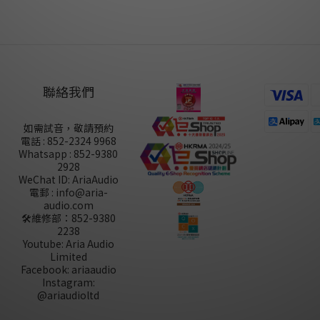
聯絡我們
如需試音，敬請預約
電話 : 852-2324 9968
Whatsapp : 852-9380
2928
WeChat ID: AriaAudio
電郵 : info@aria-
audio.com
🛠️維修部：
852-9380
2238
Youtube: Aria Audio
Limited
Facebook: ariaaudio
Instagram:
@ariaudioltd