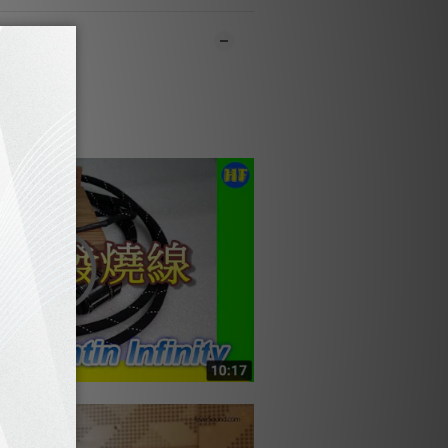
ew config with fixed Eartha cable
nect with DisKon Box (dedicated
Groundbox)