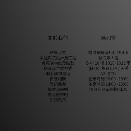
關於我們
陳列室
雅詠音響
香港銅鑼灣屈臣道 4-6
家庭影院設計及工程
號海景大廈
會員購物金及點數
B 座 10 樓 1010-1012 室
送貨及付款方式
(MTR : 炮台山 A / 天后
網上購物流程
A2 出口)
保養細則
營業時間 10:00 -19:00
登記保養
午飯時間 14:00 -15:00
條款及細則
週日及公眾假期 休息
無障礙聲明
私隠政策