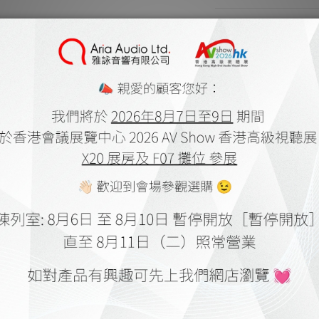
商品描述
Wood connectors N
(0.55m) for con