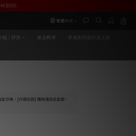
員價
r HK$500
按我入會
繁體中文
紹 / 評測
產品教學
家庭影院設計及工程
立即購買
典娜機架系列 - 選配件
指定分類，[升級任務] 購物滿指定金額，