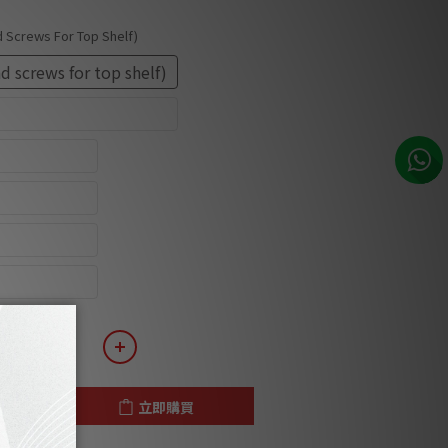
nd Screws For Top Shelf)
nd screws for top shelf)
nd screws for top shelf)
15-20-25 cm)
15-20-25 cm)
30-35-40 cm)
30-35-40 cm)
立即購買