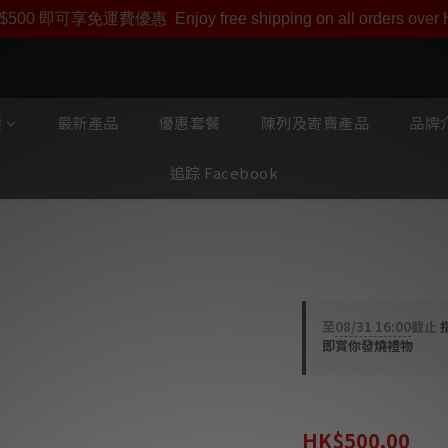
即享【$1000迎新購物金】【點數回贈 1點數=1HKD】 獨家會
$500 即可享免運費優惠
Enjoy free shipping on all orders ove
類
最新產品
優惠套餐
陳列及寄賣產品
品牌介
追踪 Facebook
Entreq 雅
至
08/31 16:00
截止
即賞你發燒禮物
HK$550.00
HK$500.00