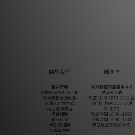
關於我們
陳列室
雅詠音響
香港銅鑼灣屈臣道 4-6
家庭影院設計及工程
號海景大廈
會員購物金及點數
B 座 10 樓 1010-1012 室
送貨及付款方式
(MTR : 炮台山 A / 天后
網上購物流程
A2 出口)
保養細則
營業時間 10:00 -19:00
登記保養
午飯時間 14:00 -15:00
條款及細則
週日及公眾假期 休息
無障礙聲明