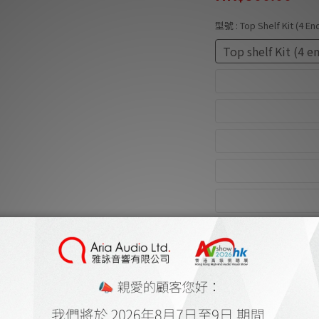
型號
: Top Shelf Kit (4 E
Top shelf Kit (4 e
Top shelf Kit (6 e
4 set of leg (Leg 
6 set of leg (Leg 
4 set of leg (Leg 
6 set of leg (Leg 
加入購物車