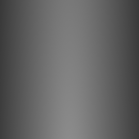
Lifetime
Up to 25,000 hours in normal mode
Screen size
75” to 150”
Multimedia
Operating System : Android 9
CPU and GPU : Cortex A73 with 4 Cores and Mali-G52 with 2
Cores
Memory : 3 Gb RAM + 64 Gb EMMC
Inputs:
HDMI : 2x HDMI 2.0 with HDCP – Ultra HD BluRay compatible
with 4K and HDR10
LAN : 1x RJ-45
USB : 2x USB type A
Audio : 1x mini jack 3,5mm
Wireless : 1x Bluetooth 2.1 / 4.2 and 5.0
: 1x Wi-Fi 802.11 a/b/g/n/ac Dual Band (2.4GHz and 5GHz)
Automation : 1x RS232