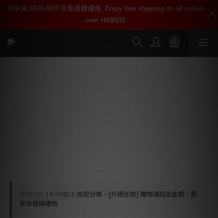
全單滿 $500 即可享免運費優惠
加入雅詠尊尚會員，即享【$1000迎新購物金】【點數回贈 1點數
Enjoy free shipping on all orders
over HK$500
=1HKD】 獨家會員價
按我入會
🇨🇵 DreamVision Argos 投影機
Panel Technology: Single Chip DLP 4K panel (0.47”)
Panel Resolution: 3 840 x 2 160 pixels (4K UHD)
Dynamic Contrast Ratio: 15,000:1 ANSI
Keystone Correction: 8 points keystone
Unit Size (W x H x D): 49 x 33 x 14 cm (19.1” x 12.8” 
x 5.5”)
至
08/31 16:00
截止
指定分類，[升級任務] 購物滿指定金額，即
賞你發燒禮物