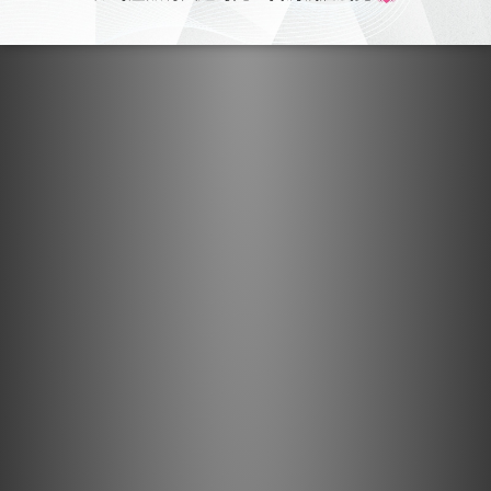
Noise level
30 dB
Power Requirements
110V – 240V AC 50Hz/60Hz
Power Consumption
290W
Unit size (W x D x H)
49 x 33 x 14 cm (19.1” x 12.8” x 5.5”)
Box size (L x W x H)
63 x 48 x 38 cm (24.6” x 18.7” x 15.0)
Net Weight
9.3 kg (20.5 lbs)
Gross Weight
13.9 kg (30.7 lbs)
Operation Environment
Temperature: 5°C to 35°C (Storage Temperature: -10°C to