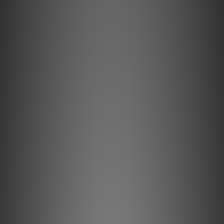
Emission method
Single Chip DLP 4K panel (0.47”)
Panel Resolution
3 840 x 2 160 pixels (4K UHD)
Contrast ratios
Native 1,500:1 ANSI
Dynamic 15,000:1 ANSI
Projection lens
Ultra Short Throw 0.21:1
Electric Focus
Keystone correction
8 points keystone
Light Source
Laser Blue Phosphor
Brightness
3,200 ANSI Lumens