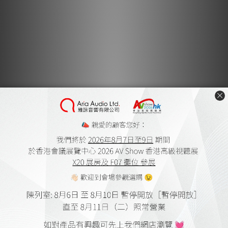
Outputs:
Built-in loudspeakers : 2x 10W
Audio outputs : 1x S/PDIF fiber optic digital audio
: 1x Digital audio coaxial
: 1x mini jack 3,5mm
Color
130% REC.709 gamut
Video Processing
3rd Generation MEMK 4K 120Hz for gaming and a total
video immersion
Video formats: MPEG4, H265 4Kp60, HDR10 and 3D videos
(DLP-LINK glasses required)
DLNA supported
Dolby and DTS audio
Audio formats: MPEG 1/2, Vorbis, WMA, AC4
Photo formats: JPG, BMP, PNG, GIF
Light source lamp
Laser source – 25,000 hours in normal mode