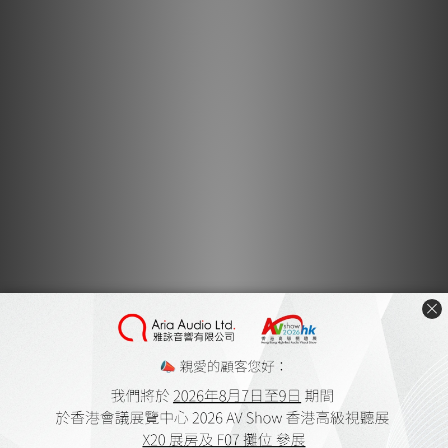
FLAC，MQA，WAV，AIFF
取樣率
最高192kHz/24bit
頻率響應
45Hz – 20kHz
THD + N，0.030％
功率輸出
25W大功率輸出
單體尺寸
1-1/4英吋高音單體、4英吋低音單體
網絡
RJ45(GigE)、Wi-Fi 5（802.11ac，雙頻）
USB
Tpye A x 1，用於連接USB外接隨身碟（Fat32或NTFS格式）與其