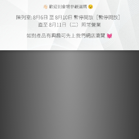
他相容的設備
1 x Mini-B用於產品維修
訊號輸入
組合 – Toslink / 3.5mm
訊號輸出
耳機輸出 – 3.5立體聲
藍牙版本
aptx 4.1版 無線藍牙傳輸
藍牙連接方式
雙向（發送和接收）
處理器
ARM ® CORTEX A9™，1GHz
重量
1.23公斤/ 2.7lbs