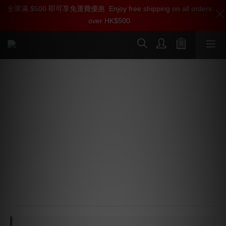
全單滿 $500 即可享免運費優惠
加入雅詠尊尚會員，即享【$1000迎新購物金】【點數回贈 1點數
Enjoy free shipping on all orders
over HK$500
=1HKD】 獨家會員價
按我入會
*2026 最新* Bluesound Pulse Flex 2i
便攜式無線串流揚聲器 (*需訂貨產品)
本店商品網上及門市同步銷售，系統有機會未及時更新，
將會有職員致電聯絡。
*有現貨的商品1-3個工作天內會跟進及寄出。
💝 凡於雅詠音響購買 Bluesound 系列產品，雅詠音響駐
店  BluOS 專家，能為人客在店提供 “使用教學”，讓人
客能深入了解產品各項功能，開心使用 💝