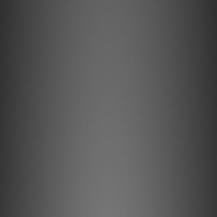
有職員致電聯絡。***
***有現貨的商品1-3個工作天內會跟進及寄出。***
商品特色
🌟
1”高音，3.5”低音單體各自獨立的擴大機推動
🌟
內建32Bit、192KHZ數位
模擬
轉換器
🌟
支援AirPlay 2、Spotify Connect、Amazon Alexa skills、
Roon Ready
🌟
WI-FI 2.4G、5G 無線傳輸
🌟
支援網路收音機、NAS、隨身碟、外接硬碟共享
🌟
具USB*2、光纖、網路RJ45、3.5mm、藍牙輸入5.0 aptX HD
商品介紹
小體積厲害的All-in-One音響
FLEX 2i 是目前市面上最完整的高傳真數位串流系統，可將大空間
充滿豐富而清晰的音樂，當你選擇播放個人音樂的器材時，絕不可
犧牲高傳真來妥協。