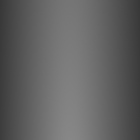
串流它如同你重視它
我們最強大的喇叭又再增加更多的功率。FLEX 2i 才剛經歷了聲音
的改造，使用全新的驅動單體和擴大機技術，不僅低頻輸出功率加
倍且降低失真。高音單體升級擴大了最佳聆聽位置的範圍，而業界
極為複雜的數位訊號處理(DSP)核心幫助呈現了真實的立體音場，
遠遠超越其他單顆無線喇叭的限制。所有 Bluesound 播放器都內
建高階DAC技術，可輕鬆地做無損編解碼和串流MQA檔案。
管理你的播放區域
除了具備頂尖的雙頻Wi-Fi 5之外,FLEX 2i 現在內建AirPlay 2易於
整合進入蘋果的生態系統之後,較之前更富有彈性. 藍牙的性能也因
為具備優異的aptX HD而真正地被強化了, 並具備發射錄音室品質
音樂至藍牙耳機和喇叭的能力。
商品規格
支援檔案格式
MP3，AAC，WMA，OGG，WMA-L，ALAC，OPUS
支援的Hi-Res格式