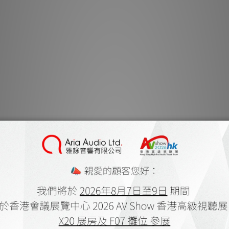
支援 AirPlay 2
Qobu
三個快
多功能的連接
三種時尚飾面
配對兩台 PU
可作為 PULSE
POWERNODE
可選購
專
PULSE FLEX 
置在書架、書桌或檯
PULSE FLEX 
合。無論是在廚房、臥室
常使用