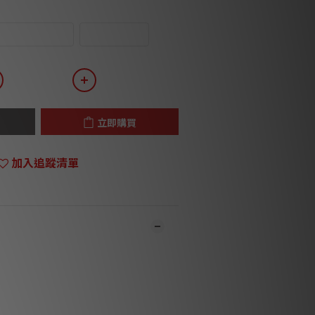
White/Pearl
White/Tan
立即購買
加入追蹤清單
市同步銷售，系統有機會未及時更新，可與
員致電聯絡確定現貨。**
1-3個工作天內會跟進及寄出。**