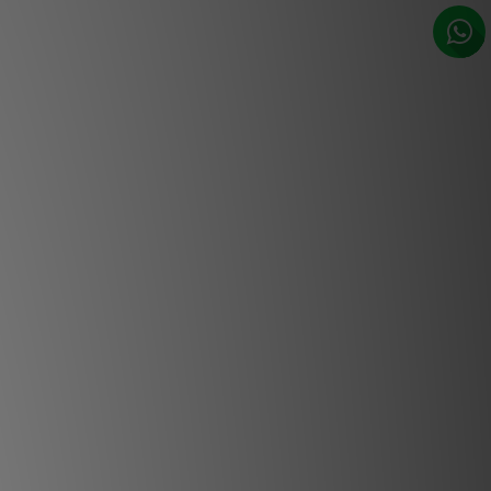
ULSE FLEX 是一款小巧的一體式無線
您家中的任何房間帶來清晰細緻的
且操作簡單，讓您透過 BluOS
 應用程式串流喜愛的音樂並探索新的播
用 PULSE FLEX、配對兩台獲
或是將它們作為環繞聲道添加到
 聲霸中，打造沉浸式家庭劇院體驗。一
切由您決定。
nd PULSE FLEX 產品亮點
揚聲器，能輕鬆融入任何房間或裝潢
製調校的驅動單體，提供深沉的低音與水
晶般清澈的聲音
ontroller 應用程式，從超過 20 個服務串流
高解析音樂