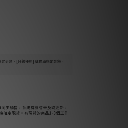
potify Connect、TIDAL Connect、
aptX HD 藍牙
設與簡潔的頂部面板控制
提供 USB-C、光纖與類比輸入
/炭灰、白/鵝卵石灰，或白/棕褐色
E FLEX 揚聲器即可享受立體聲聆聽
指定分類，[升級任務] 購物滿指定金額，
市同步銷售，系統有機會未及時更新，
絡確定現貨。有現貨的商品1-3個工作