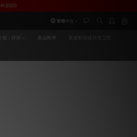
員價
r HK$500
按我入會
繁體中文
紹 / 評測
產品教學
家庭影院設計及工程
立即購買
PULSE FLEX 無線一體式
器
器，能輕鬆融入任何房間或裝潢
製調校的驅動單體，提供深沉的低音與
troller 應用程式，從超過 20 個服務