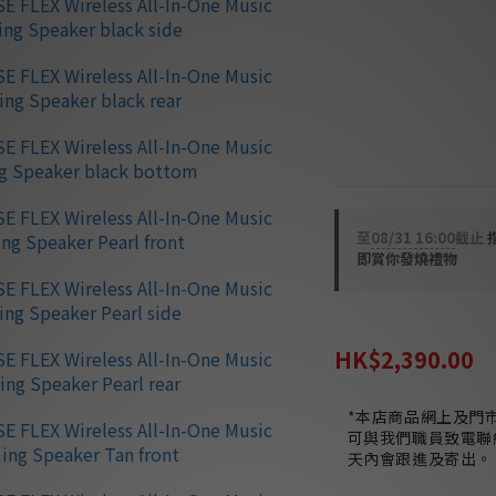
⭐ 支援 AirPlay 2、S
Qobuz Connect 與 
⭐ 三個快速存取預
⭐ 多功能的連接性，
⭐ 三種時尚飾面：黑
⭐ 配對兩台 PULS
至
08/31 16:00
截止
即賞你發燒禮物
HK$2,870.00
HK$2,390.00
*本店商品網上及門
可與我們職員致電聯
天內會跟進及寄出。