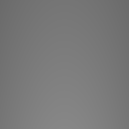
Bluesound P
串流揚聲器，能為
聲音。易於擺放
Controller
放清單。您可以單獨使
得立體聲效果，
Bluesound
Bluesou
現代小巧的
數位放大器與客
透過 BluOS C