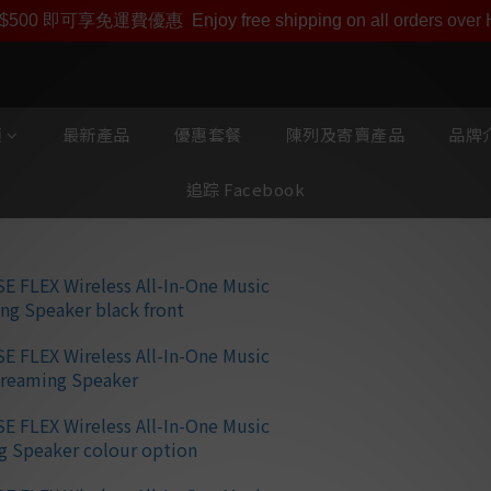
即享【$1000迎新購物金】【點數回贈 1點數=1HKD】 獨家會
$500 即可享免運費優惠
Enjoy free shipping on all orders ove
類
最新產品
優惠套餐
陳列及寄賣產品
品牌介
追踪 Facebook
Bluesound 
音樂串流揚聲
⭐ 現代小巧的揚聲
⭐ 數位放大器與客
水晶般清澈的聲音
⭐ 透過 BluOS Con
串流高解析音樂