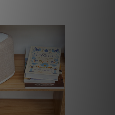
讓您最愛的音樂栩栩如生。無論是串流背
音量，PULSE FLEX 都能以極其小巧的
強勁、充滿整個空間的聲音。