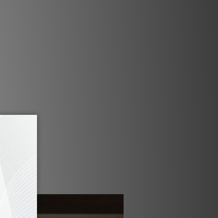
、Spotify Connect、TIDAL Connect、
z Connect 與 aptX HD 藍牙
速存取預設與簡潔的頂部面板控制
性，提供 USB-C、光纖與類比輸入
：黑/炭灰、白/鵝卵石灰，或白/棕褐色
LSE FLEX 揚聲器即可享受立體聲聆聽
 CINEMA、PULSE CINEMA MINI、
 或 POWERNODE EDGE 的環繞聲道使用
壁掛架與立架配件，實現靈活擺放
為每個房間而設計
小巧且設計考究，能自然地融入任何房間。將其放
面上，或使用選購配件整齊地掛在牆上。
提供一系列時尚飾面，能與您的居家裝潢無縫融
還是辦公室，PULSE FLEX 都能為您日
的空間帶來出色的聲音。