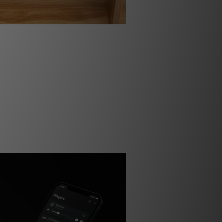
樂，盡在一款應用程式
oller 應用程式，您可以從超過 20 個服務串流
或從您自己的數位音樂庫中播放——所有
應用程式可在您的手機、平板或電腦上運
速輕鬆地存取您的音樂。您還可以在家中
 揚聲器進行分組——例如將廚房中的 PULSE
ULSE M 同步——實現無縫的多房間聆聽。享
tify Connect 與 TIDAL Connect 支援的
期更新，讓您的系統始終保持最佳性能。