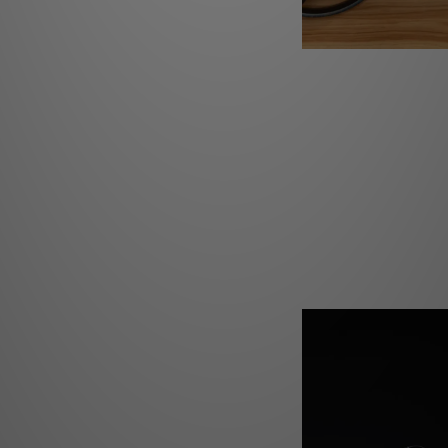
所有音
透過 BluOS Contr
音樂、聆聽網路電台，
內容均為高解析度。該
行，讓您能隨時隨地快
各處對 Bluesound
FLEX 與客廳中的 P
受內建 AirPlay 2、Spo
輕鬆串流體驗，加上定