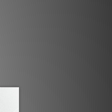
擊兼備
 為您的音響系統帶來即時的改善，能夠打開中頻，
。採用長衝程驅動單體、圓潤高質量的箱
向下發射的被動輻射器。這款超低音音箱
表現，並不會喧賓奪主，適合支持主揚聲
款超低音音箱用於音樂和電影播放。
eedom Grounding 系統能消除失真並增強泛
提高音像深度和聚焦感。Freedom®
向完美音效又更進一步。隨附 1 條 5 米高級
eakon 超低音連接線。
顏色及木皮
僅採用精選的天然木皮，並提供多種丹麥手工噴漆
選項（可按需求提供）
紫檀木、黑梣木、意大利胡桃木、白絲光
配備黑色布質喇叭罩