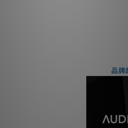
低音/中音單體 10 
尺寸（高/寬/深，單
放
輸入 Line
自 1
品牌