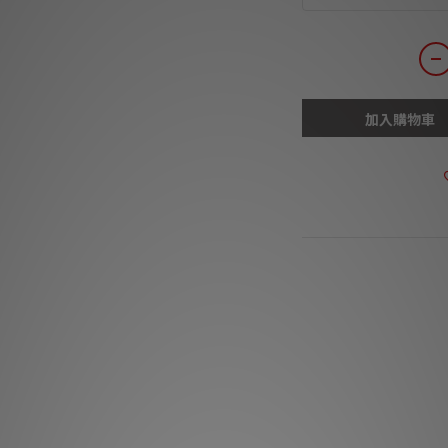
加入購物車
商品描述
***本店商品網上及
有
***有現貨的商
充滿力量