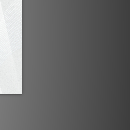
按要求訂製鋼琴烤漆色
ub Arreté
規格
 吋長衝程碳纖維驅動單體
 吋向下發射的被動輻射器
強大 400 W 放大器
OVECTOR 碳纖維驅動單體
低電平連接
高電平連接
層壓前障板設計
非平行表面結構
anopore 阻尼技術
碳纖維端子板
IUC 獨立升級功能
LCC 低壓縮設計
NES 無能量存儲技術
NCS 天然晶體結構
C Freedom® 接地技術
應 18-180 Hz（可變）