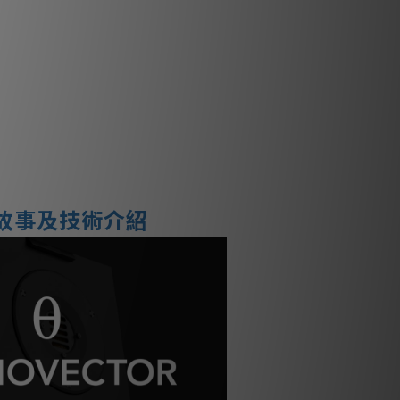
低音系統 ABR
吋長衝程 HD + 10 吋長衝程碳纖維單體
位：cm）39.1 x 38.4 x 37.6
重量：22.3公斤
大器功率 400 W A/B
相位 +/- 180 度
 phono + 高電平 Speakon
979 年起，丹麥手工製造
故事及技術介紹