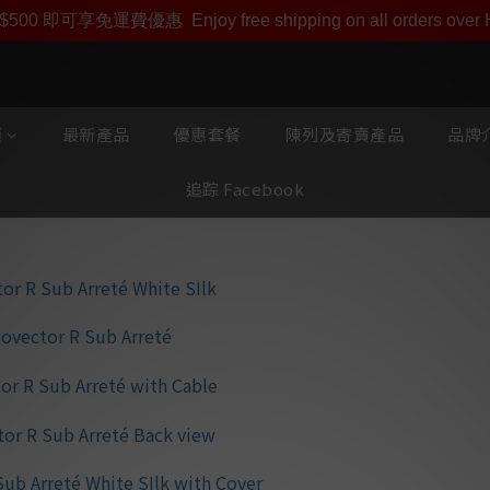
即享【$1000迎新購物金】【點數回贈 1點數=1HKD】 獨家會
$500 即可享免運費優惠
Enjoy free shipping on all orders ove
類
最新產品
優惠套餐
陳列及寄賣產品
品牌介
追踪 Facebook
Audiovector
使用 R Sub Arr
🌟10 吋長衝程碳
🌟10 吋向下發射
🌟強大 400 W 放大
🌟AUDIOVECTO
🌟層壓前障板設計