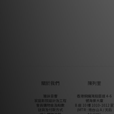
關於我們
陳列室
雅詠音響
香港銅鑼灣屈臣道 4-6
家庭影院設計及工程
號海景大廈
會員購物金及點數
B 座 10 樓 1010-1012 室
送貨及付款方式
(MTR : 炮台山 A / 天后