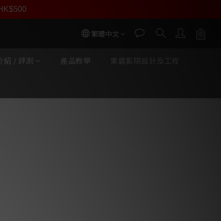
員價
r HK$500
按我入會
繁體中文
紹 / 評測
產品教學
家庭影院設計及工程
立即購買
 R Sub Arreté 超低音
eté，即刻體驗音質提升
纖維驅動單體
的被動輻射器
器
R 碳纖維驅動單體