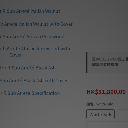
🌟非平行表面結構
🌟Nanopore 阻尼
🌟碳纖維端子板
🌟天然晶體結構
🌟Freedom® 接地
🌟丹麥手工製造
至
08/31 16:00
截止
即賞你發燒禮物
HK$42,600.00
HK$31,800.00
顏色
: White Silk
White Silk
Ita
African Rosewood