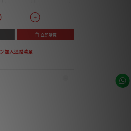
立即購買
加入追蹤清單
門市同步銷售，系統有機會未及時更新，將會
職員致電聯絡。***
品1-3個工作天內會跟進及寄出。***
的體驗，速度與衝