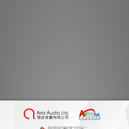
R Sub Arreté
使系統運作起來更輕鬆
體、強大的放大器以及
提供快速且音樂性強的
器。我們推薦這
Audiovector® Fr
音效果，降低噪音，
Grounding 技術邁
Sp
Audiovector 
訂製
標準啞光飾面：非洲