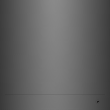
高品質材料與設計： 高純度導體金屬與噪聲消散技術確保極
低失真。
多功能連接： 是 DAC、主動式桌面喇叭、遊戲主機、串流
播放器等設備的出色升級選擇。
耐用可靠的設計： 專為承受日常使用而設計，確保一致的性
能。
規格
材料與設計
金屬：半固態同心長晶銅（LGC）
線徑：14 AWG
外皮：黑底深灰色尼龍編織網
端子：冷焊式
特點與效能
技術：ZERO-Tech（無特徵阻抗技術）
最大 RMS 電流：15 Amp @ 120VAC 60 Hz
送貨及付款方式