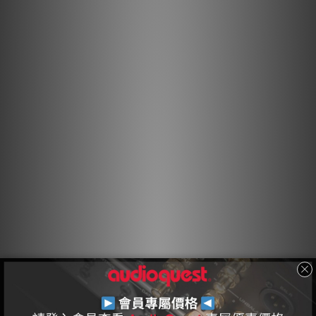
半固態同心導體
在我們的半固態同心導體結構中，線芯被更緊密地排列，且不會在
線束中改變位置，從而顯著降低線股交互失真。
ZERO-Tech
雖然許多 AC 電源線為了滿足高電流需求而具備低直流電阻，但線
材的特徵阻抗對於實現最佳性能也至關重要。與大多數會限制或壓
縮音頻引發之瞬態的 AC 線材不同，AudioQuest AC 線材結合了
低直流電阻與零（無）特徵阻抗，以按需傳遞無壓縮的瞬態。
鍍銀排流
方向控制的鍍銀屏蔽導體能有效地將射頻噪聲從火線與中性線屏蔽
層，透過第三個「接地」插腳引導至接地。最終結果是強大、動態
且沉浸式的表現。
方向控制導體
所有拉製的金屬線股或導體都具有不對稱的晶粒結構，因此具有方
向性。AudioQuest 控制由此產生的射頻阻抗變化，以便將噪聲從
可能導致失真的地方排離。正確的方向是透過聆聽每批用於每條
AudioQuest 音頻線材的金屬導體來確定的。在適用的情況下，連