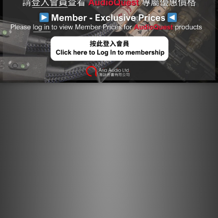
接器上會清晰標記箭頭，以確保卓越的音質。對於大多數 AQ 線材
型號，箭頭不僅指示優化金屬方向性以作為噪聲消散一部分的方
向，還指示屏蔽層和接地的非對稱連接，以優化整個系統的性能。
作為 AudioQuest 多方面噪聲消散技術的基本要素，方向控制導
體能確保感應噪聲被正確消散與排除。
長晶銅： 長晶銅可將因任何金屬導體中存在的晶界所引起的
失真降至最低。
半固態同心導體： 在我們的半固態同心導體結構中，線芯被
更緊密地排列，且不會在線束中改變位置，從而顯著降低線
股交互失真。
鍍銀排流： 方向控制的鍍銀屏蔽導體能有效地將射頻噪聲從
火線與中性線屏蔽層，透過第三個「接地」插腳引導至接
地。最終結果是強大、動態且沉浸式的表現。
方向控制導體： 作為 AudioQuest 多方面噪聲消散技術的
基本要素，方向控制導體能確保感應噪聲被正確消散與排
除。
增強音頻體驗： NRG-Y3 能提供高品質聲音，帶來卓越的娛
樂體驗。
噪聲消散技術： 將干擾降至最低，營造安靜的背景。