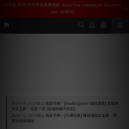
全單滿 $500 即可享免運費優惠
加入雅詠尊尚會員，即享【$1000迎新購物金】【點數回贈 1點數
Enjoy free shipping on all orders
over HK$500
=1HKD】 獨家會員價
按我入會
AudioQuest NRG Y3 電源線 (C13 > US
/ UK)
NRG-Y3 AC 電源線採用方向控制的半固態同心長晶銅
（LGC）導體與 ZERO-Tech 技術，能將您影音系統的噪聲
降至最低。
至
08/09 16:00
截止
指定分類，[AudioQuest 線材優惠] 全線再
享折上折｜低至 7 折 (結帳時顯示折扣)
至
08/31 16:00
截止
指定分類，[升級任務] 購物滿指定金額，即
賞你發燒禮物