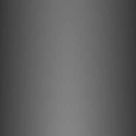
半固態同心導體顯著減少了股線間的相互作用，這是線纜中動態失
真的一大來源。
高純度長晶銅 (LGC) 金屬
高純度長晶銅 (LGC) 導體能將因晶界引起的失真降至最低。
ZERO-Tech 技術
ZERO-Tech 消除了線材高低信號導體之間的靜電場，實現了線性
射頻噪聲消散與無壓縮瞬態。
0.5% 銀射頻排流
將0.5% 銀鍍層應用於高品質銅基底金屬，以改善噪聲消散效果。
方向控制
所有導體均已控制射頻噪聲的方向性。
商品描述
長晶銅（LGC）
長晶銅（LGC）可將因任何金屬導體中存在的晶界所引起的失真降
至最低。