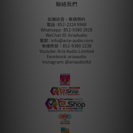
聯絡我們
如需試音，敬請預約
電話 : 852-2324 9968
Whatsapp : 852-9380 2928
WeChat ID: AriaAudio
電郵 : info@aria-audio.com
🛠️維修部：
852-9380 2238
Youtube: Aria Audio Limited
Facebook: ariaaudio
Instagram: @ariaudioltd