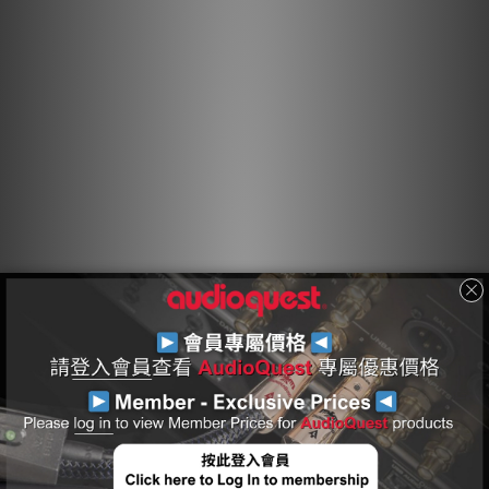
「屏蔽屏蔽層」，在噪聲/射頻能量到達接地層之前，吸收並反射
大部分噪聲/射頻能量。
硬芯泡沫絕緣
硬芯泡沫 (HCF) 絕緣確保關鍵信號對的幾何形狀。任何導體附近
的固體材料實際上都是不完美電路的一部分。電線絕緣和電路板材
料都會吸收能量。其中一些能量被存儲並隨後釋放為失真。硬芯泡
沫絕緣類似於我們更實惠的 Bridges & Falls 線纜中使用的發泡
PE，並注入氮氣以形成氣孔。因為氮氣（如空氣）不吸收能量，
因此不會從導體釋放或吸收任何能量，從而減少失真。此外，材料
的硬度使線纜的導體能夠在線纜的整個長度上保持穩定的關係，從
而產生穩定的阻抗特性，並進一步減少失真。
方向控制導體
所有拉製的金屬股線或導體都具有不對稱的晶粒結構，因此具有方
向性。AudioQuest 控制由此產生的射頻阻抗變化，以便噪聲從可
能導致失真的地方排出。通過聆聽每批用於每根 AudioQuest 音
頻線纜的金屬導體來確定正確的方向。在適用的情況下，連接器上