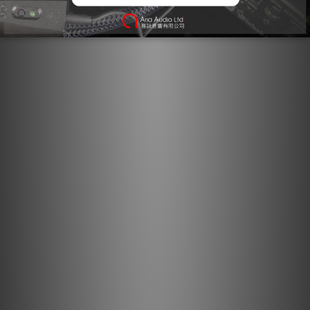
會清楚地標記箭頭以確保優越的音質。對於大多數型號的 AQ 線
纜，箭頭不僅指示優化金屬方向性以作為噪聲消散一部分的方向，
還指示屏蔽層和 GND 的不對稱連接，以優化整個系統的性能。作
為 AudioQuest 多方面噪聲消散技術的基本方面，方向控制導體
確保感應噪聲被正確消散和排放。
硬芯泡沫絕緣： 硬芯泡沫絕緣透過注入氮氣形成氣囊。因為
氮氣（如同空氣）既不會從導體吸收能量，也不會向導體釋
放能量，因此它減少了其他材料常見的散焦效應，進而降低
失真。
方向控制導體： 作為 AudioQuest 多方面噪聲消散技術的
基本環節，方向控制導體確保感應噪聲能被適當消散與排
出。
規格
材料與設計
金屬：半固態同心 1.25% 銀導體
絕緣：硬質泡沫
外被：黑色帶紅色條紋尼龍編織網