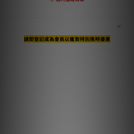
商品描述
請即登記成為會員以獲取特別限時優惠
**本店商品網上及門市同步銷售，系統有機會未及時更新，可與我
們職員致電聯絡確定現貨。**
**有現貨的商品1-3個工作天內會跟進及寄出。**
主要特點與技術說明
半固態同心導體顯著減少了股線間的相互作用，這是線纜中動態失
真的一大來源。
1.25% 銀鍍層應用於 AudioQuest 的長晶銅 (LGC) 導體，以改善
噪聲消散。
金屬層噪聲消散能有效地屏蔽噪聲，在大多數射頻干擾到達接地層