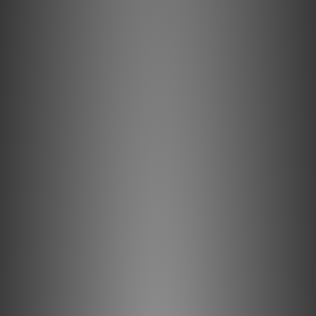
之前，將其吸收和反射它們。
硬質泡沫的高空氣含量可將能量吸收降至最低，從而實現更清晰的
聲音。
所有導體均已控制射頻噪聲的方向性。
描述
半固態同心 1.25% 銀導體
半固態同心導體大幅減少了股線相互作用所導致的失真與時基誤
差。實心鍍銀導體非常適合應用於極高頻率的領域，例如 USB 音
訊和視訊傳輸。這些信號由於頻率極高，幾乎完全在導體表面傳
播。因其表面由高純度銀製成，性能非常接近 100% 純銀線纜，
但價格卻更接近於實心銅線。這是一種製造高品質 USB 線纜極具
成本效益的方法。
金屬層噪聲消散
實現 100% 的屏蔽覆蓋很容易。防止捕獲的射頻干擾 (RFI) 調製設
備的接地參考，則需要 AQ 的噪聲消散技術。傳統的屏蔽系統通常
會吸收並將噪聲/射頻能量排放到組件接地，從而調製並扭曲關鍵
的「參考」接地平面，這反過來又導致信號失真。噪聲消散技術