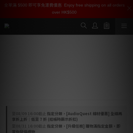
全單滿 $500 即可享免運費優惠
加入雅詠尊尚會員，即享【$1000迎新購物金】【點數回贈 1點數
Enjoy free shipping on all orders
over HK$500
=1HKD】 獨家會員價
按我入會
AudioQuest 肉桂 Cinnamon USB 線
(USB-C > A)
高清音頻線
Cinnamon USB 採用高純度 1.25% 銀導體與金屬層噪聲
消散技術，以實現最有效的射頻噪聲消除。
至
08/09 16:00
截止
指定分類，[AudioQuest 線材優惠] 全線再
享折上折｜低至 7 折 (結帳時顯示折扣)
至
08/31 16:00
截止
指定分類，[升級任務] 購物滿指定金額，即
賞你發燒禮物