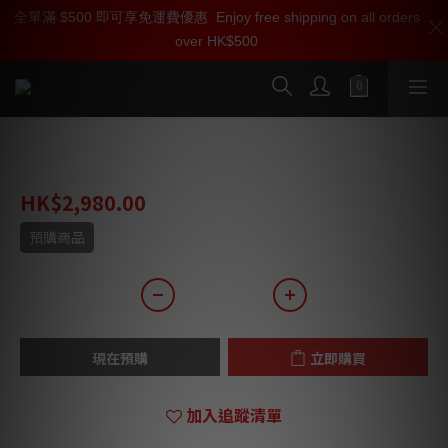
全單滿 $500 即可享免運費優惠
加入雅詠尊尚會員，即享【$1000迎新購物金】【點數回贈 1點數
Enjoy free shipping on all orders
over HK$500
=1HKD】 獨家會員價
按我入會
Audio Research I/50 Cover
HK$2,980.00
預購商品
現在預購
立即購買
加入追蹤清單