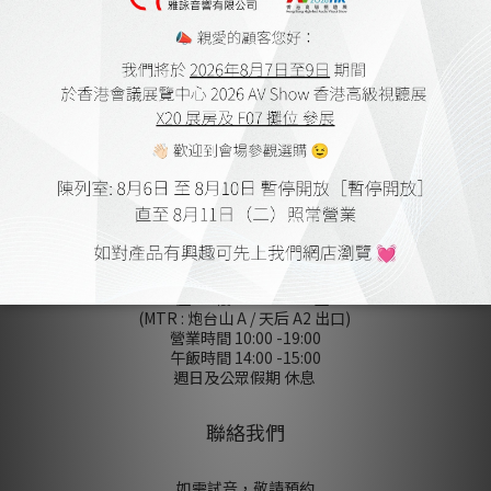
家庭影院設計及工程
會員購物金及點數
送貨及付款方式
網上購物流程
保養細則
登記保養
條款及細則
無障礙聲明
私隠政策
陳列室
香港銅鑼灣屈臣道 4-6 號海景大廈
B 座 10 樓 1010-1012 室
(MTR : 炮台山 A / 天后 A2 出口)
營業時間 10:00 -19:00
午飯時間 14:00 -15:00
週日及公眾假期 休息
聯絡我們
如需試音，敬請預約