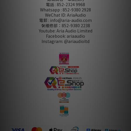
電話 : 852-2324 9968
Whatsapp : 852-9380 2928
WeChat ID: AriaAudio
電郵 : info@aria-audio.com
🛠️維修部：
852-9380 2238
Youtube: Aria Audio Limited
Facebook: ariaaudio
Instagram: @ariaudioltd