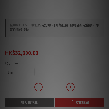
並非粗枝大葉地展示各種頻段或特點的能耐，而是不知不
覺為每個我們所在意的音響性能上戴上一層柔美與細緻。
至
08/31 16:00
截止
指定分類，[升級任務] 購物滿指定金額，即
賞你發燒禮物
HK$40,750.00
HK$32,600.00
尺寸
: 1m
1m
1.5m
2m
加入購物車
立即購買