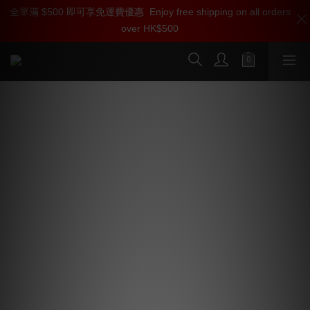
全單滿 $500 即可享免運費優惠
加入雅詠尊尚會員，即享【$1000迎新購物金】【點數回贈 1點數
Enjoy free shipping on all orders
over HK$500
=1HKD】 獨家會員價
按我入會
Fono Acustica Armonico -純金與純銀
合金 Digital RCA 線 (1條)
fono Acustica 產品如此昂貴並非沒有道理，其導體採用真
正的純金與純銀金屬，然後依不同的等級、用途來決定合
金的比率融合，委託專業的冶金廠生產，然後再以純手工
打造而成，音質不但更細膩而且更柔美。在能量感上也顯
得渾厚有力，那是一種結實又圓潤的感受，而且背景寧靜
度也有所提高，音像的立體與層次感比原來好，但不是更
立體而是同樣立體但顯得更自然，音像形體間的距離不是
刻意保持的，而是自然存在的。我感覺這對訊號線在音響
性上有著高水準但是真正厲害的是表現得很自然且細膩，