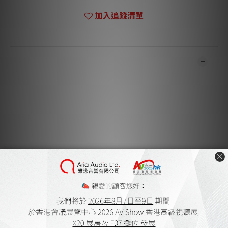
加入追蹤清單
商品描述
**本店商品網上及門市同步銷售，系統有機會未及時更新，可與我
們職員致電聯絡確定現貨。**
**有現貨的商品1-3個工作天內會跟進及寄出。**
Handcrafted Precious Metals 1M / 1.5M / 2M
送貨及付款方式
顧客評價