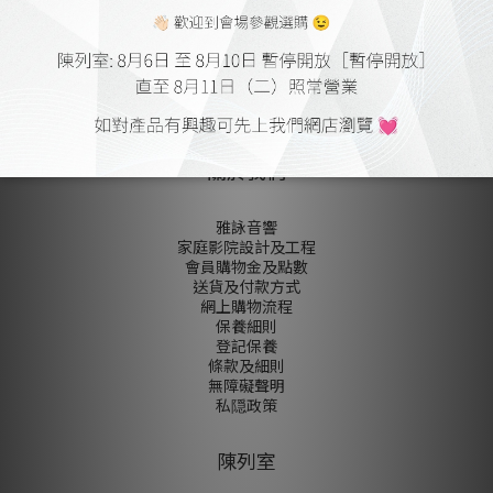
尚未有任何評價
關於我們
雅詠音響
家庭影院設計及工程
會員購物金及點數
送貨及付款方式
網上購物流程
保養細則
登記保養
條款及細則
無障礙聲明
私隠政策
陳列室