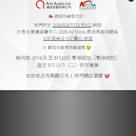
適合全音頻頻譜的導體幾何形狀
Clarus 電纜工程超越了僅僅的線徑設計，利用獨立設計師 Jay
Victor 八年的研究開發和五項專利，創造出適合低音、中音和高
音頻率的三種不同導體類型的雙線分音喇叭線。
Clarus 使用具有大橫截面的實心粗導體來增強低頻的主要傳輸路
徑。將超薄帶狀導體纏繞在非導電芯周圍，為高頻提供理想的傳輸
路徑。通過使用寬平的導體來優化中頻信號。平面設計缺乏支持低
音的皮膚深度，同時中頻導體的絕緣大表面區域削弱了高頻，產生
準確、絲滑的中頻。將這三種形狀數學平衡地設計到信號導體中，
提供了傳統導體設計無法比擬的音樂清晰度和音調平衡。