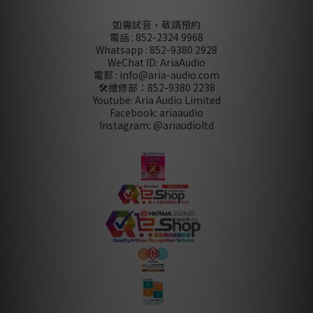
如需試音，敬請預約
電話 : 852-2324 9968
Whatsapp : 852-9380 2928
WeChat ID: AriaAudio
電郵 : info@aria-audio.com
🛠️維修部：
852-9380 2238
Youtube: Aria Audio Limited
Facebook: ariaaudio
Instagram: @ariaudioltd