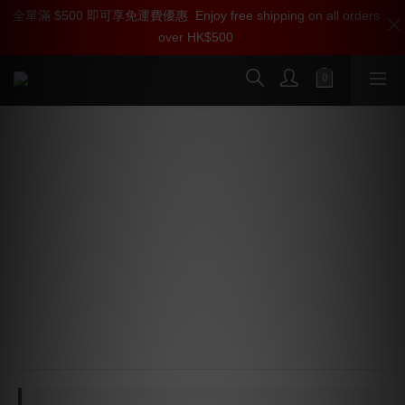
全單滿 $500 即可享免運費優惠
加入雅詠尊尚會員，即享【$1000迎新購物金】【點數回贈 1點數
Enjoy free shipping on all orders
over HK$500
=1HKD】 獨家會員價
按我入會
Clarus Aqua MARK II 喇叭線 (PC-OCC/
單晶體超純銅) (1對)
🌟 美國人手製造，每條獨立測試
🌟 12AWG PC-OCC 單晶體超純銅導體
🌟 多種粗幼單支純銅低音導體，低音量感，速度並重
🌟 多芯中音，高音導體，中頻魅力，訊息量，空氣感，3D
感超強
🌟 多重絕源，隔絕導體間相互干擾
🌟 廠方設計鍍金實心黃銅插頭，確保完美傳輸