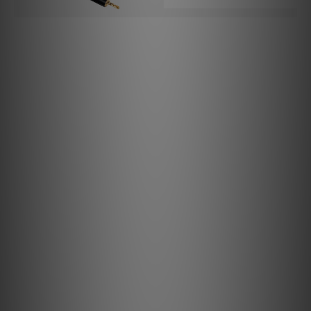
Clarus 將雙線分音喇叭線終端處理為你選擇的 BFA 式香蕉插、叉
片端子或兩者的組合。我們的連接器使用軍規鈹銅製造，這是一種
以創造低損耗連接而聞名的輕質彈性合金。鈹銅具有很強的記憶特
性，當其形狀變形時，它會嘗試彈回到其原始位置或形狀。這一獨
特特性非常適合在連接到喇叭接線柱時處於張力下的喇叭連接器。
Clarus 稱之為“彈力”連接器技術。
典型的香蕉插具有四個彈簧型部分，這些部分只接觸接線柱插座內
的一小部分區域，隨時間推移會導致張力損失。Clarus 設計的
Mark II 彈力 BFA 香蕉插連接器解決了這個問題。插入喇叭接線柱
插座時，其圓柱形狀向內壓縮，形成 360 度的接觸，保證了安全
的電氣連接。鈹銅的彈性使圓柱形狀嘗試彈回到其原始較大形狀，
確保 Clarus Mark II 彈力 BFA 香蕉插永遠不會導致聲音保真度的
喪失。
Clarus Mark II 彈力叉片端子連接器的設計確實獨一無二。大多數
高端喇叭接線柱設計用於叉片端子，手動擰緊非常困難。不僅會導
致接觸不良，影響音質，且連接可能會隨時間鬆動。然而，Clarus
使用實心鈹銅製造 Mark II 彈力叉片端子，平 U 形端子中間切割，