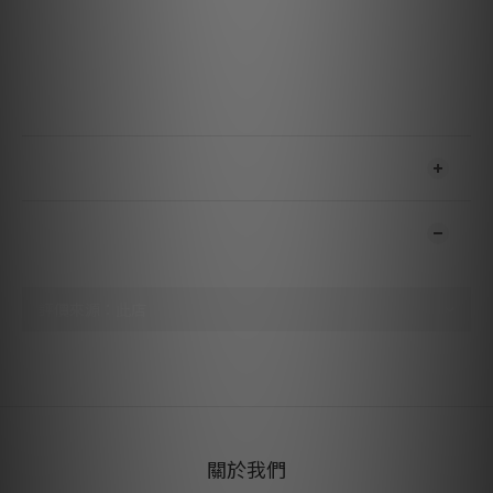
使 U 形端子在擰緊到喇叭接線柱時能夠彈性壓縮。鈹銅的內在彈
性如同鎖緊墊圈，創造出長久的電氣接觸，保持信號完整，無損音
樂保真度。
送貨及付款方式
顧客評價
尚未有任何評價
關於我們