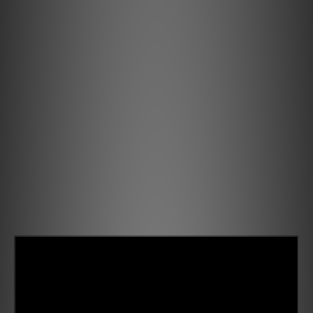
們職員致電聯絡確定現貨。**
**有現貨的商品1-3個工作天內會跟進及寄出。**
規格
Aqua 喇叭線
PCOCC - 12 AWG
扁平線設計
單一實心低音導體
多股中音和高音導體
非常柔軟
所有導體均經過絕緣處理
產品介紹