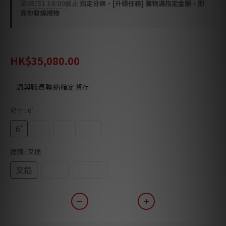
至
08/31 16:00
截止
指定分類，[升級任務] 購物滿指定金額，即
賞你發燒禮物
HK$50,150.00
HK$35,080.00
請與職員聯絡確定貨存
尺寸
: 6'
6'
8'
10'
12'
插頭
: 叉插
叉插
蕉插
叉蕉插