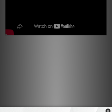
卓越的細節、動態和音調平衡
Clarus 喇叭線採用最純淨的銅材，並擠壓成三種獨特的導體幾何
形狀，分別針對低音、中音和高音進行優化，並且經過絕緣以最小
化干擾。為了進一步優化信號路徑，我們將正負導體排列成扁平配
置，消除相位失真。此外，Clarus 喇叭線的粗導體降低了電纜的
電阻，使擴音機更容易驅動喇叭。這種創新的拓撲結構帶來了開闊
透明的聲音，具備卓越的清晰度、細節、動態、音像和音色平衡。
最純淨的銅帶來最純淨的聲音
Clarus 為挑剔的音響愛好者設計電纜，使用最純淨的銅。純連續
鑄造銅（PCCC）採用獨特的專有模具擠出工藝，創造出具有方向
性、無雜質、柔韌、耐腐蝕、低電阻且無結晶邊界的單晶銅。