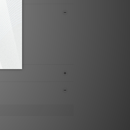
市同步銷售，系統有機會未及時更新，可與
員致電聯絡確定現貨。**
1-3個工作天內會跟進及寄出。**
 Copper Alloy 1M / 1.5M / 2M