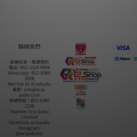
聯絡我們
如需試音，敬請預約
電話 : 852-2324 9968
Whatsapp : 852-9380
2928
WeChat ID: AriaAudio
電郵 : info@aria-
audio.com
🛠️維修部：
852-9380
2238
Youtube: Aria Audio
Limited
Facebook: ariaaudio
Instagram:
@ariaudioltd