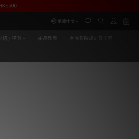
員價
r HK$500
按我入會
繁體中文
紹 / 評測
產品教學
家庭影院設計及工程
ca Allegro - 銀+無氧銅合
)
 
Acustica Allegro 系列，主要係使用 
，加上廠方獨門繞線，屏蔽調聲方法，
聲音特質 ～ 🎼🎵🎶