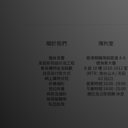
關於我們
陳列室
雅詠音響
香港銅鑼灣屈臣道 4-6
家庭影院設計及工程
號海景大廈
會員購物金及點數
B 座 10 樓 1010-1012 室
送貨及付款方式
(MTR : 炮台山 A / 天后
網上購物流程
A2 出口)
保養細則
營業時間 10:00 -19:00
登記保養
午飯時間 14:00 -15:00
條款及細則
週日及公眾假期 休息
無障礙聲明
私隠政策