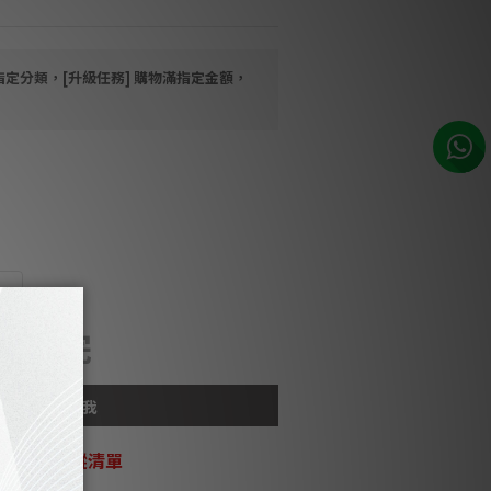
指定分類，[升級任務] 購物滿指定金額，
m
售完
貨到通知我
加入追蹤清單