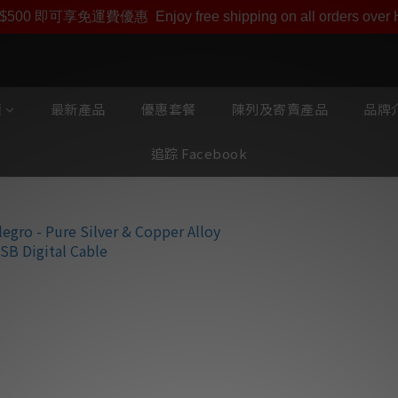
即享【$1000迎新購物金】【點數回贈 1點數=1HKD】 獨家會
$500 即可享免運費優惠
Enjoy free shipping on all orders ove
類
最新產品
優惠套餐
陳列及寄賣產品
品牌介
追踪 Facebook
Fono Acusti
金 USB線 (1條
💝  令音樂觸動心靈  
🇪🇦  西班牙 Fono 
銀 + 無氧銅 物料
達到非常中性而有活力的