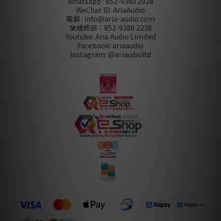
Whatsapp : 852-9380 2928
WeChat ID: AriaAudio
電郵 : info@aria-audio.com
🛠️維修部：
852-9380 2238
Youtube: Aria Audio Limited
Facebook: ariaaudio
Instagram: @ariaudioltd