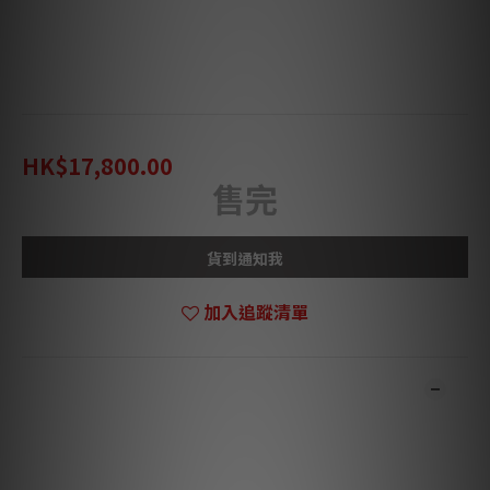
🌟  分頻點設於 1600hz，聽感更平順
🌟  UDD 專利設計控制高音擴散，不容易受環境影響
🌟  鈦金屬高音加上 鋁金屬/紙膜 低音，聲音非常準確
🌟  黑/白/木色 機身及 8 種顏色網面選擇🌈
HK$38,888.00
HK$17,800.00
售完
貨到通知我
加入追蹤清單
商品描述
**本店商品網上及門市同步銷售，系統有機會未及時更新，可與我
們職員致電聯絡確定現貨。**
**有現貨的商品1-3個工作天內會跟進及寄出。**