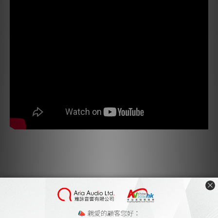
Argon7LS有一個標準的前端頻響曲線。但是它卻不像聽上去那
樣。Argon7LS重新清晰且中性，但音質卻從不單薄乾澀。它高
水平的音樂性豐富音質，卻從不需要任何美化修飾。最佳的驅動
器，極簡的分頻器和創新的箱體結構就像是一個大而乾淨的音樂之
窗。高度的清晰真實，你可以從你喜歡的唱片中發現從未有過的令
人興奮的細節。Argon7LS — 為音樂而生。