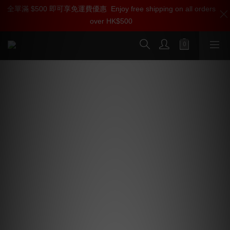
全單滿 $500 即可享免運費優惠
加入雅詠尊尚會員，即享【$1000迎新購物金】【點數回贈 1點數
Enjoy free shipping on all orders
over HK$500
=1HKD】 獨家會員價
按我入會
Amphion Argon7LS 監聽級家用座地式
揚聲器 (二手)
請 WhatsApp 93802928 / 致電 23249968 聯絡職員，確定
是否已售出。
芬蘭製 🇫🇮 家居與專業並用 Amphion 喇叭🔈🔈🔈
Amphion 全系列特色💝
🌟  原產地芬蘭製造，自設廠房
🌟  一見傾心的造型，融入家居