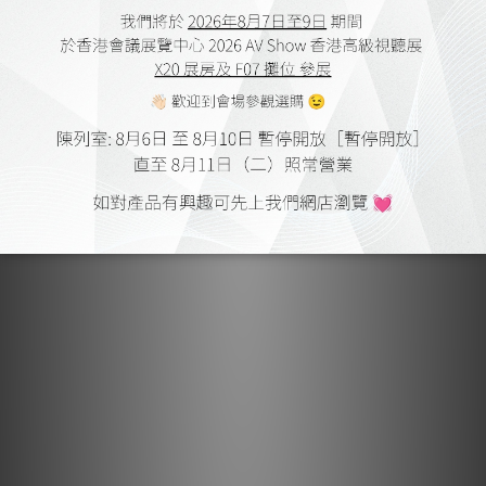
結構
2路分頻，有被動擴散盆
高音單元
1寸鈦質高音單元
中低音單元
2個6.5寸鋁質中低音單元
分頻點
1600 Hz
阻抗
4 ohm
靈敏度
91 dB
頻率響應
28 - 30 000 Hz +/- 3dB
功率
15 - 150 W
尺寸
(h x w x d)
1160 x 191 x 305 mm
重量
30 kg