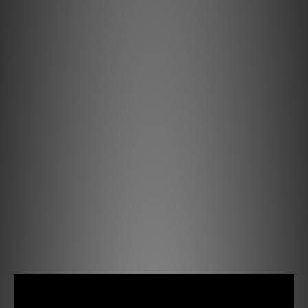
二手產品因代客放售 😊
以下為二手交收細則：
💻 網站價錢為確定賣價（不設議價），如接受價錢：
🌟 二手產品每款只限一件，請先聯絡職員查詢是否仍然在售
🌟 請預先預約到店檢查外觀，可安排基本功能測試（不試音色）
🙏🏻
🌟 如確認功能正常，必須即時於現場完成交收
🌟 只限現金交收
🧡 陳列室自取 🙏🏻
🌟 以當日交收狀態作實，售出後不設退換
📵 不設任何形式留貨（電話／訊息均不接受）
🎁 會員積分及優惠不可使用
產品介紹