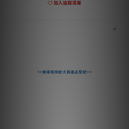
加入追蹤清單
商品描述
**本店商品網上及門市同步銷售，系統有機會未及時更新，可與我
們職員致電聯絡確定現貨。**
**有現貨的商品1-3個工作天內會跟進及寄出。**
<<搜尋唱頭放大器產品型號>>
搭載 X9/X10 功能的高階重載唱機
X8 唱機是真正的高階解決方案，其主要技術特性源自 Xtension 9
和 10。
全新 X8 唱機以超低價格，配備重型 TPE 阻尼重載唱盤，該唱盤由
一整塊鋁材精密車削和平衡而成。它由釹磁鐵支撐，可減輕軸承的
負荷。考慮到唱盤的重量，這為您的黑膠唱片提供了順暢的旋轉底
座和完美的速度穩定性。