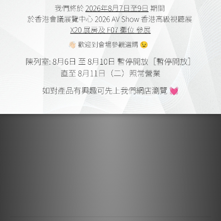
含防塵罩
表面處理可選：胡桃木色、HG 鋼琴黑、HG 白色
歐洲手工製作
技術規格
轉速：33 / 45 rpm（電子變速）
隨附唱機線：Connect it E 5P -> RCA，1.23 公尺 鋁製支腳：高
度可調，附 TPE 阻尼 轉盤：5.1 kg 重型車床鋁製
轉盤軸承：倒置陶瓷球，磁力支撐 速度漂移：33 轉：±0.11%；
45 轉：±0.09%
抖晃率：33 轉：±0.11%； 45: ± 0.10%
噪音：73dB
唱臂：9吋一體式碳纖維唱臂
有效臂長/重量：9吋 (230 mm) / 8.5克 懸垂：18 mm
包含配件：防塵套、7吋單電源轉接器、毛氈墊 電源：15V / 0.8A
DC
耗電量：5W / 0.3 W（待機模式） 合上蓋子尺寸：465 x 150 x
350 mm（寬 x 高 x 深） 打開蓋子尺寸：465 x 415 x 420
mm（寬 x 高 x 深） 重量：15kg