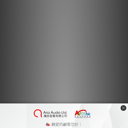
厚重的 MDF 底盤和頂級的 Pro-Ject 9cc EVO 碳纖維唱臂也已移
植到 X8 上。
與 Xtension 9 和 10 的主要區別在於主唱盤頂部和磁吸腳。我們
重新使用了防滑墊，而不是黏在唱盤上的黑膠唱片頂部。 X8 配備
我們標準的毛氈墊。 Xtension 9 和 10 的面板是乙烯基材質，因
此無法隨意更換不同的墊子。 X8 也支援此客製化功能，並提供更
多選項，讓您可以根據自己的喜好自訂音色。
特點
15 公斤重載皮帶傳動唱機
Pro-Ject 9cc Evolution 碳纖維唱臂
重型中密度纖維板底座
5.1 公斤精密平衡阻尼鋁製唱盤
陶瓷尖端倒置軸承，磁力支撐
電子調速 33/45 rpm
倒置萬向軸承；四個不銹鋼耳塞，採用 ABEC 7 優質滾珠軸承
高度可調金屬腳，帶 TPE 阻尼
優質 5P 半對稱 RCA 唱機線
True Balanced 5P XLR 唱機線另售