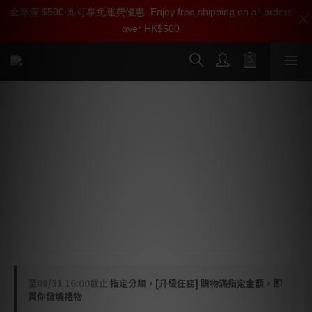
全單滿 $500 即可享免運費優惠
加入雅詠尊尚會員，即享【$1000迎新購物金】【點數回贈 1點數
Enjoy free shipping on all orders
over HK$500
=1HKD】 獨家會員價
按我入會
Pro-Ject X8 高級炭纖臂，配合高度風
MC 唱頭黑膠唱盤 (需配合唱頭放大器)
類型: High-end turntable (需配合唱頭放大器)
唱頭: Ortofon Quintet Blue
唱臂: Pro-Ject 9cc Evolution carbon tonearm
尺寸: 465 x 150 x 350 mm
顏色: Black, White, Walnut
至
08/31 16:00
截止
指定分類，[升級任務] 購物滿指定金額，即
賞你發燒禮物