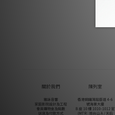
關於我們
陳列室
雅詠音響
香港銅鑼灣屈臣道 4-6
家庭影院設計及工程
號海景大廈
會員購物金及點數
B 座 10 樓 1010-1012 室
送貨及付款方式
(MTR : 炮台山 A / 天后