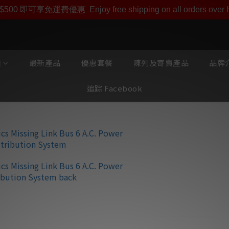
即享【$1000迎新購物金】【點數回贈 1點數=1HKD】 獨家會
$500 即可享免運費優惠
Enjoy free shipping on all orders ove
類
最新產品
優惠套餐
陳列及寄賣產品
品牌介
追踪 Facebook
Aural Sympho
6 交流配電系統
ML-cubed 1.85M
220V USA 3- socket
UK13-Mlcubed
HK$6,800.00