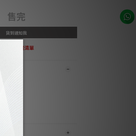
售完
貨到通知我
加入追蹤清單
市同步銷售，系統有機會未及時更新，可與
員致電聯絡確定現貨。**
1-3個工作天內會跟進及寄出。**