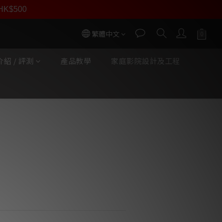
員價
r HK$500
按我入會
繁體中文
紹 / 評測
產品教學
家庭影院設計及工程
nics Missing Link Bus
 (二手)