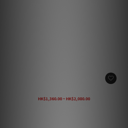
Tributaries UHDM MAX 48G Ultra 8K HDMI線 (1條)
HK$1,360.00 ~ HK$2,080.00
HK$2,260.00