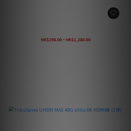
ISOCLEAN POWER 釘墊 TT-003 / 007 / 008 / 009 (4個/
盒)
HK$298.00 ~ HK$1,280.00
HK$1,830.00
買滿 $20,000
送 🇺🇸Tributaries UHDM MAX 48G 8K HDMI線 3m
（價值 $1,580）