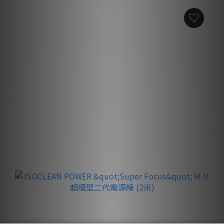
Harman Kardon Citation One MKII 無線喇叭
HK$2,199.00
買滿 $40,000
送 🇭🇰ISOCLEAN POWER “Super Focus” M-II 電
源線 2m
（價值 $10,388）