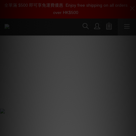
全單滿 $500 即可享免運費優惠
加入雅詠尊尚會員，即享【$1000迎新購物金】【點數回贈 1點數
Enjoy free shipping on all orders
over HK$500
=1HKD】 獨家會員價
按我入會
《雅詠音響升級任務 Level Up！》
只要你買得夠，發燒裝備就送到手！
即日起凡全單購物滿指定金額，即送對應等級發燒裝
備！